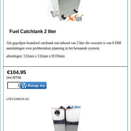
Fuel Catchtank 2 liter
Alu gepolijste brandstof catchtank met inhoud van 2 liter die voorzien is van 6 D08
aansluitingen voor probleemloze plaatsing in het bestaande systeem.
afmetingen: 132mm x 132mm x H150mm
€
104.95
(incl BTW)
Koop nu
LTEC10901K-03