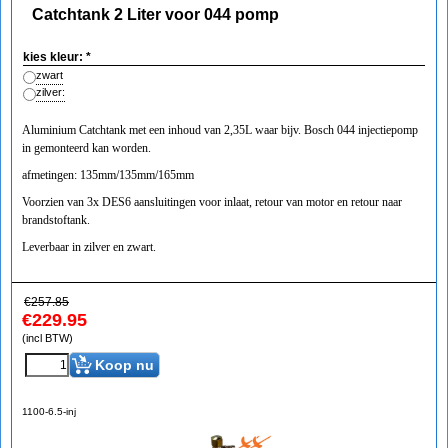
Catchtank 2 Liter voor 044 pomp
kies kleur:
*
zwart
zilver:
Aluminium Catchtank met een inhoud van 2,35L waar bijv. Bosch 044 injectiepomp
in gemonteerd kan worden.
afmetingen: 135mm/135mm/165mm
Voorzien van 3x DES6 aansluitingen voor inlaat, retour van motor en retour naar
brandstoftank.
Leverbaar in zilver en zwart.
€
257.85
€
229.95
(incl BTW)
Koop nu
1100-6.5-inj