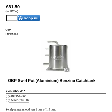
€
81.50
(incl BTW)
Koop nu
OBP
LTECA020
OBP Swirl Pot (Aluminium) Benzine Catchtank
kies inhoud:
*
1 liter
(
€81.50
)
1,5 liter
(
€86.50
)
Swirlpot met inhoud van 1 liter of 1,5 liter.