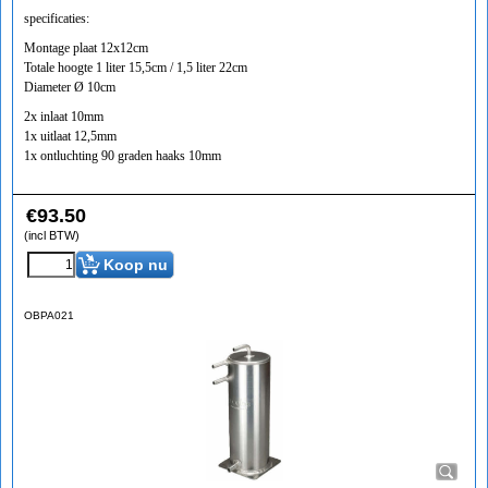
specificaties:
Montage plaat 12x12cm
Totale hoogte 1 liter 15,5cm / 1,5 liter 22cm
Diameter Ø 10cm
2x inlaat 10mm
1x uitlaat 12,5mm
1x ontluchting 90 graden haaks 10mm
€
93.50
(incl BTW)
Koop nu
OBPA021