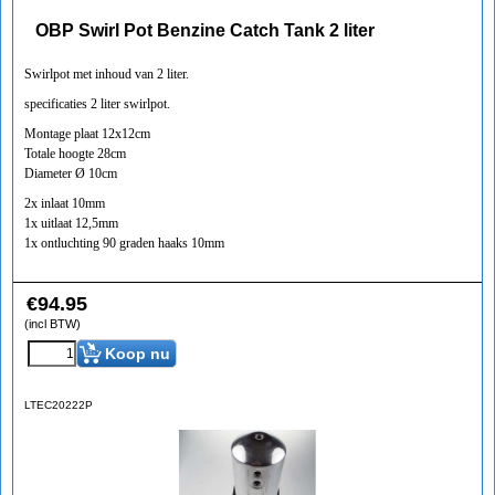
OBP Swirl Pot Benzine Catch Tank 2 liter
Swirlpot met inhoud van 2 liter.
specificaties 2 liter swirlpot.
Montage plaat 12x12cm
Totale hoogte 28cm
Diameter Ø 10cm
2x inlaat 10mm
1x uitlaat 12,5mm
1x ontluchting 90 graden haaks 10mm
€
94.95
(incl BTW)
Koop nu
LTEC20222P