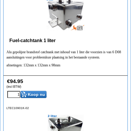
Fuel-catchtank 1 liter
Alu gepolijste brandstof catchtank met inhoud van 1 liter die voorzien is van 6 D08
aansluitingen voor probleemloze plaatsing in het bestaande systeem.
afmetingen: 132mm x 132mm x 98mm
€
94.95
(incl BTW)
Koop nu
LTEC10901K-02