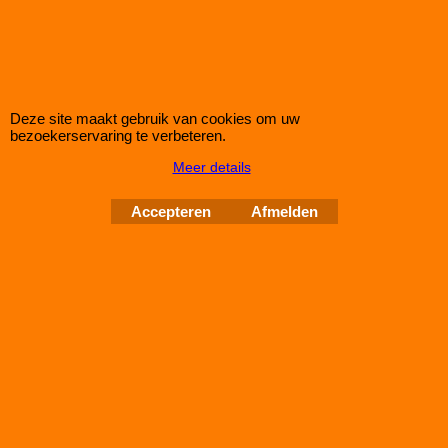
Deze site maakt gebruik van cookies om uw
bezoekerservaring te verbeteren.
Meer details
Catchtank incl. 9bar pomp en 8mm banjo-nippel
Accepteren
Afmelden
combi-korting
Complete set bestaande uit:
- c.a. 1,5 liter catchtank
- bovenstaande 9 bar brandstofpomp
- banjo-nippel pomp naar 8mm slangpilaar
IMPROMAXX
L-Tec Shop 2026
Improve Tuning 28 jaar jong
Webwinkel gemaakt met
ShopFactory webwinkel
software.