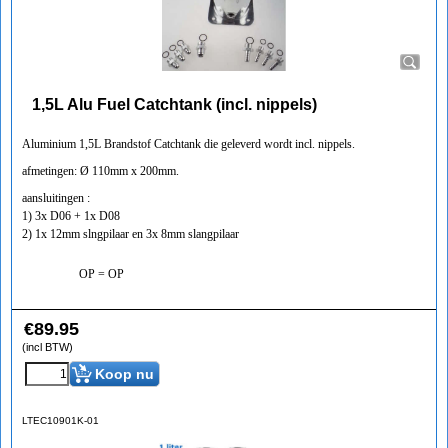
1,5L Alu Fuel Catchtank (incl. nippels)
Aluminium 1,5L Brandstof Catchtank die geleverd wordt incl. nippels.
afmetingen: Ø 110mm x 200mm.
aansluitingen :
1) 3x D06 + 1x D08
2) 1x 12mm slngpilaar en 3x 8mm slangpilaar
OP = OP
€
89.95
(incl BTW)
Koop nu
LTEC10901K-01