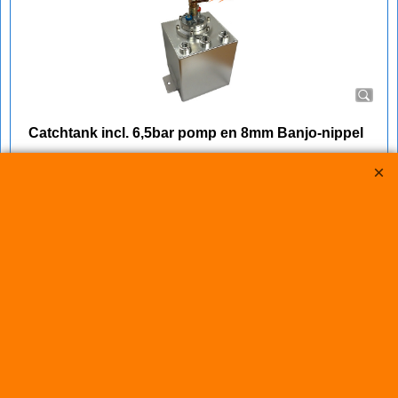
Catchtank incl. 6,5bar pomp en 8mm Banjo-nippel
combi-korting
Complete set bestaande uit:
- c.a. 1,5 liter catchtank
- bovenstaande 6,5bar brandstofpomp
- banjo-nippel pomp naar 8mm slangpilaar
€
271.90
€
239.95
(incl BTW)
Koop nu
1100-9-inj