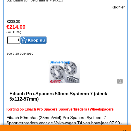
Standaard schroefdraad is M14x1,5
Klik hier
€
238.30
€
214.00
(incl BTW)
Koop nu
S90-7-25-005*4950
Eibach Pro-Spacers 50mm Systeem 7 (steek:
5x112-57mm)
Korting op Eibach Pro Spacers Spoorverbreders / Wheelspacers
Eibach 50mm/as (25mm/wiel) Pro Spacers Systeem 7
Spoorverbreders voor de Volkswagen T4 van bouwjaar 07.90 -
04.03