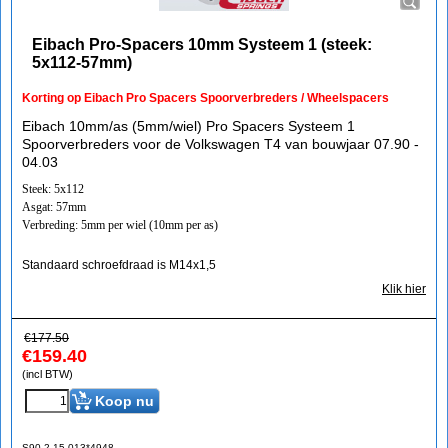
Eibach Pro-Spacers 10mm Systeem 1 (steek:
5x112-57mm)
Korting op Eibach Pro Spacers Spoorverbreders / Wheelspacers
Eibach 10mm/as (5mm/wiel) Pro Spacers Systeem 1
Spoorverbreders voor de Volkswagen T4 van bouwjaar 07.90 -
04.03
Steek: 5x112
Asgat: 57mm
Verbreding: 5mm per wiel (10mm per as)
Standaard schroefdraad is M14x1,5
Klik hier
€
177.50
€
159.40
(incl BTW)
Koop nu
S90-2-15-013*4948