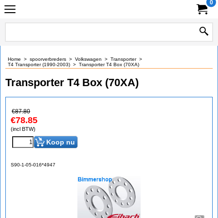
0
Home
>
spoorverbreders
>
Volkswagen
>
Transporter
>
T4 Transporter (1990-2003)
>
Transporter T4 Box (70XA)
Transporter T4 Box (70XA)
€
87.80
€
78.85
(incl BTW)
Koop nu
S90-1-05-016*4947