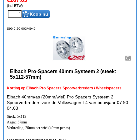
€
167.65
(incl BTW)
Koop nu
S90-2-20-003*4949
Eibach Pro-Spacers 40mm Systeem 2 (steek:
5x112-57mm)
Korting op Eibach Pro Spacers Spoorverbreders / Wheelspacers
Eibach 40mm/as (20mm/wiel) Pro Spacers Systeem 2
Spoorverbreders voor de Volkswagen T4 van bouwjaar 07.90 -
04.03
Steek: 5x112
Asgat: 57mm
Verbreding: 20mm per wiel (40mm per as)