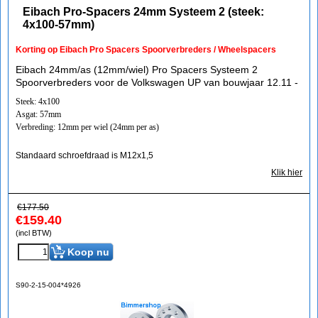
Eibach Pro-Spacers 24mm Systeem 2 (steek:
4x100-57mm)
Korting op Eibach Pro Spacers Spoorverbreders / Wheelspacers
Eibach 24mm/as (12mm/wiel) Pro Spacers Systeem 2
Spoorverbreders voor de Volkswagen UP van bouwjaar 12.11 -
Steek: 4x100
Asgat: 57mm
Verbreding: 12mm per wiel (24mm per as)
Standaard schroefdraad is M12x1,5
Klik hier
€
177.50
€
159.40
(incl BTW)
Koop nu
S90-2-15-004*4926