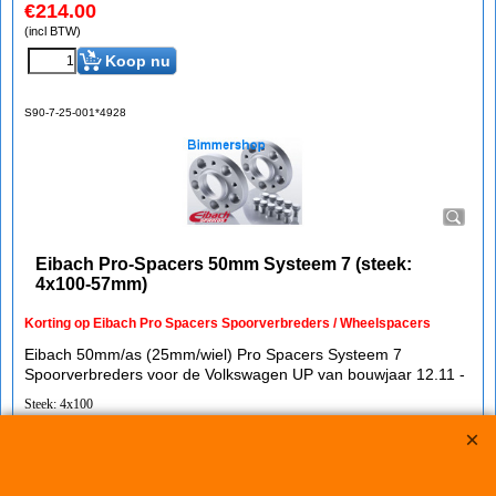
€
214.00
(incl BTW)
Koop nu
S90-7-25-001*4928
Eibach Pro-Spacers 50mm Systeem 7 (steek:
4x100-57mm)
Korting op Eibach Pro Spacers Spoorverbreders / Wheelspacers
Eibach 50mm/as (25mm/wiel) Pro Spacers Systeem 7
Spoorverbreders voor de Volkswagen UP van bouwjaar 12.11 -
Steek: 4x100
Asgat: 57mm
Verbreding: 25mm per wiel (50mm per as)
Standaard schroefdraad is M12x1,5