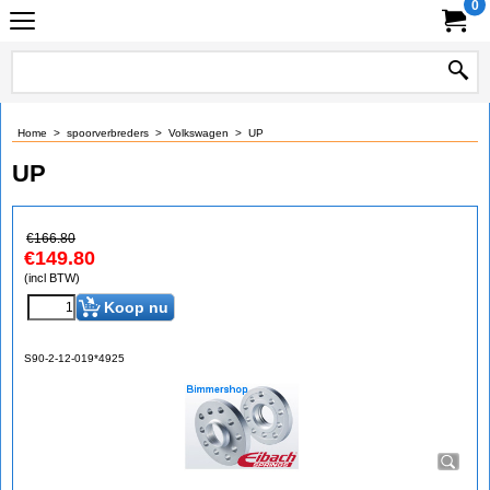
0
Home
>
spoorverbreders
>
Volkswagen
>
UP
UP
€
166.80
€
149.80
(incl BTW)
Koop nu
S90-2-12-019*4925