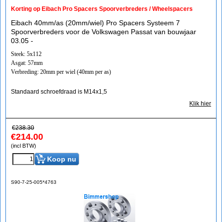
Korting op Eibach Pro Spacers Spoorverbreders / Wheelspacers
Eibach 40mm/as (20mm/wiel) Pro Spacers Systeem 7
Spoorverbreders voor de Volkswagen Passat van bouwjaar
03.05 -
Steek: 5x112
Asgat: 57mm
Verbreding: 20mm per wiel (40mm per as)
Standaard schroefdraad is M14x1,5
Klik hier
€
238.30
€
214.00
(incl BTW)
Koop nu
S90-7-25-005*4763