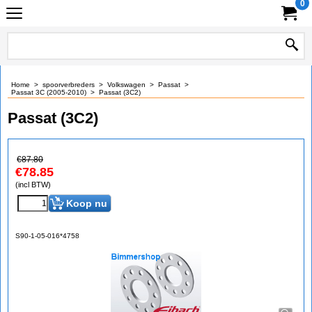
0
Home
>
spoorverbreders
>
Volkswagen
>
Passat
>
Passat 3C (2005-2010)
>
Passat (3C2)
Passat (3C2)
€
87.80
€
78.85
(incl BTW)
Koop nu
S90-1-05-016*4758