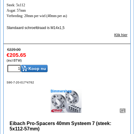
Steek: 5x112
Asgat: 57mm
Verbreding: 20mm per wiel (40mm per as)
Standaard schroefdraad is M14x1,5
Klik hier
€
229.00
€
205.65
(incl BTW)
Koop nu
S90-7-20-017*4762
Eibach Pro-Spacers 40mm Systeem 7 (steek:
5x112-57mm)