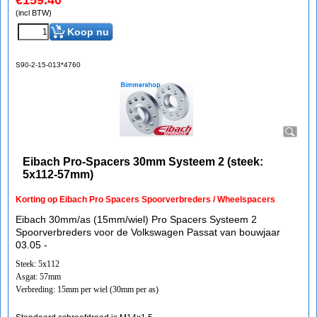
€
159.40
(incl BTW)
Koop nu
S90-2-15-013*4760
Eibach Pro-Spacers 30mm Systeem 2 (steek:
5x112-57mm)
Korting op Eibach Pro Spacers Spoorverbreders / Wheelspacers
Eibach 30mm/as (15mm/wiel) Pro Spacers Systeem 2
Spoorverbreders voor de Volkswagen Passat van bouwjaar
03.05 -
Steek: 5x112
Asgat: 57mm
Verbreding: 15mm per wiel (30mm per as)