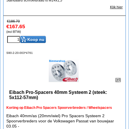
Standaard schroefdraad is M14x1,5
Klik hier
€
186.70
€
167.65
(incl BTW)
Koop nu
S90-2-20-003*4761
Eibach Pro-Spacers 40mm Systeem 2 (steek:
5x112-57mm)
Korting op Eibach Pro Spacers Spoorverbreders / Wheelspacers
Eibach 40mm/as (20mm/wiel) Pro Spacers Systeem 2
Spoorverbreders voor de Volkswagen Passat van bouwjaar
03.05 -