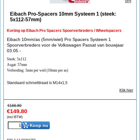
Eibach Pro-Spacers 10mm Systeem 1 (steek:
5x112-57mm)
Korting op Eibach Pro Spacers Spoorverbreders / Wheelspacers
Eibach 10mm/as (5mm/wiel) Pro Spacers Systeem 1
Spoorverbreders voor de Volkswagen Passat van bouwjaar
03.05 -
Steek: 5x112
Asgat: 57mm
Verbreding: 5mm per wiel (10mm per as)
Standaard schroefdraad is M14x1,5
Klik hier
€
166.80
€
149.80
(incl BTW)
Koop nu
S90-2-12-003*4759