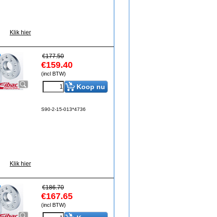
Klik hier
€
177.50
€
159.40
(incl BTW)
Koop nu
S90-2-15-013*4736
Klik hier
€
186.70
€
167.65
(incl BTW)