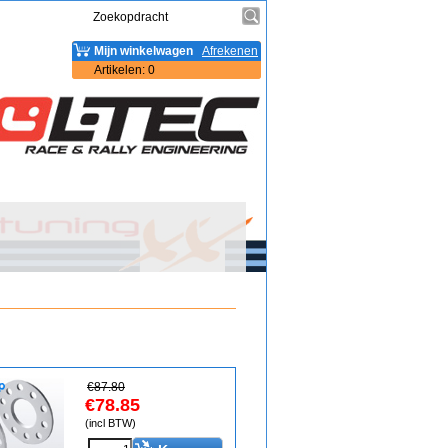
Mijn winkelwagen
Afrekenen
Artikelen
:
0
€
87.80
€
78.85
(incl BTW)