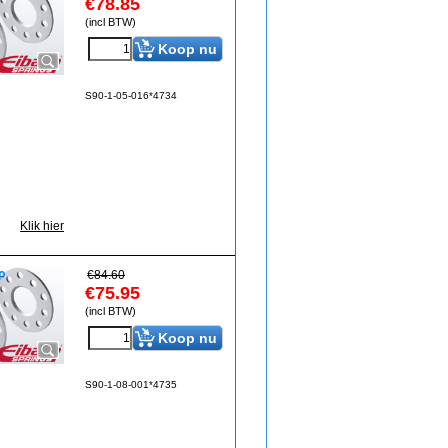
€
78.85
(incl BTW)
Koop nu
S90-1-05-016*4734
Klik hier
€
84.60
€
75.95
(incl BTW)
Koop nu
S90-1-08-001*4735