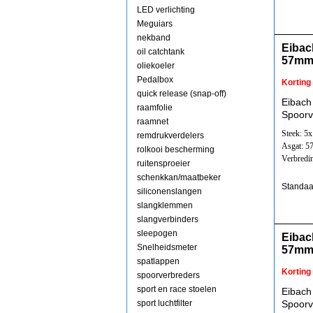
LED verlichting
Meguiars
nekband
Eibac
oil catchtank
57mm
oliekoeler
Pedalbox
Korting
quick release (snap-off)
Eibach
raamfolie
Spoorv
raamnet
Steek: 5
remdrukverdelers
Asgat: 
rolkooi bescherming
Verbredi
ruitensproeier
schenkkan/maatbeker
Standaa
siliconenslangen
slangklemmen
slangverbinders
sleepogen
Eibac
Snelheidsmeter
57mm
spatlappen
Korting
spoorverbreders
sport en race stoelen
Eibach
sport luchtfilter
Spoorv