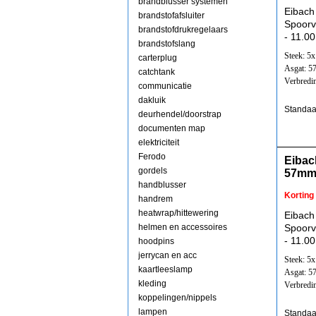
brandblusser systemen
Eibach
brandstofafsluiter
Spoorv
brandstofdrukregelaars
- 11.00
brandstofslang
Steek: 5
carterplug
Asgat: 
catchtank
Verbredi
communicatie
dakluik
Standaa
deurhendel/doorstrap
documenten map
elektriciteit
Ferodo
Eibac
gordels
57mm
handblusser
Korting
handrem
heatwrap/hittewering
Eibach
helmen en accessoires
Spoorv
- 11.00
hoodpins
jerrycan en acc
Steek: 5
kaartleeslamp
Asgat: 
kleding
Verbredi
koppelingen/nippels
lampen
Standaa