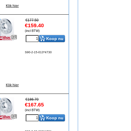
Klik hier
€
177.50
€
159.40
(incl BTW)
Koop nu
S90-2-15-013*4730
Klik hier
€
186.70
€
167.65
(incl BTW)
Koop nu