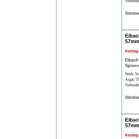
Verbredi
Standaa
Eibac
57mm
Korting
Eibach
Spoorv
Steek: 5
Asgat: 
Verbredi
Standaa
Eibac
57mm
Korting