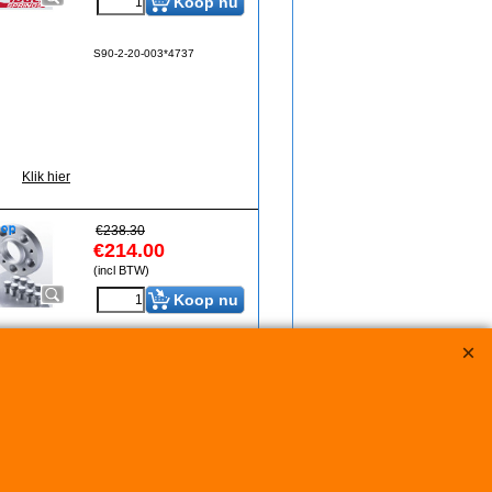
Koop nu
S90-2-20-003*4737
Klik hier
€
238.30
€
214.00
(incl BTW)
Koop nu
S90-7-25-005*4738
Klik hier