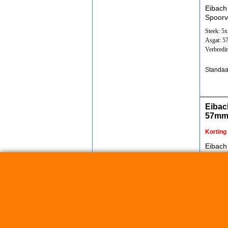
Eibach
Spoorv
Steek: 5
Asgat: 
Verbredi
Standaa
Eibac
57mm
Korting
Eibach
Spoorv
Steek: 5
Asgat: 
Verbredi
Standaa