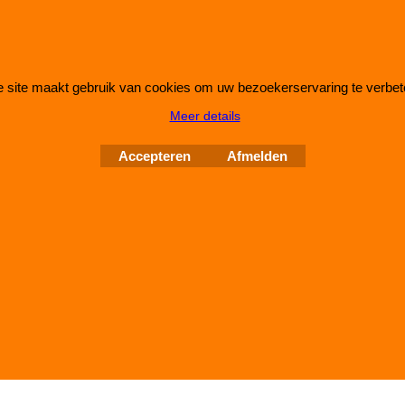
IMPROMAXX
L-Tec Shop 2026
Improve Tuning 28 jaar jong
 site maakt gebruik van cookies om uw bezoekerservaring te verbet
Meer details
Accepteren
Afmelden
Webwinkel gemaakt met
ShopFactory webwinkel
software.