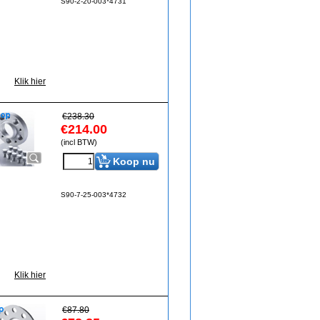
S90-2-20-003*4731
Klik hier
€
238.30
€
214.00
(incl BTW)
Koop nu
S90-7-25-003*4732
Klik hier
€
87.80