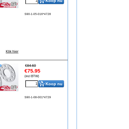
Koop nu
S90-1-05-016*4728
Klik hier
€
84.60
€
75.95
(incl BTW)
Koop nu
S90-1-08-001*4729