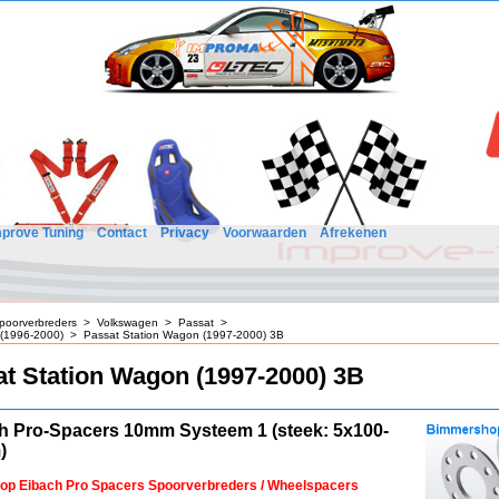
mprove Tuning
Contact
Privacy
Voorwaarden
Afrekenen
poorverbreders
>
Volkswagen
>
Passat
>
 (1996-2000)
>
Passat Station Wagon (1997-2000) 3B
t Station Wagon (1997-2000) 3B
h Pro-Spacers 10mm Systeem 1 (steek: 5x100-
)
 op Eibach Pro Spacers Spoorverbreders / Wheelspacers