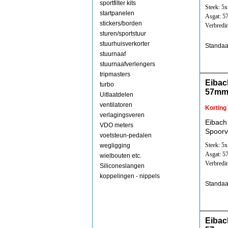
sportfilter kits
Steek: 5
startpanelen
Asgat: 
stickers/borden
Verbredi
sturen/sportstuur
stuurhuisverkorter
Standaa
stuurnaaf
stuurnaafverlengers
tripmasters
Eibac
turbo
57mm
Uitlaatdelen
ventilatoren
Korting
verlagingsveren
Eibach
VDO meters
Spoorv
voetsteun-pedalen
Steek: 5
wegligging
Asgat: 
wielbouten etc.
Verbredi
Siliconeslangen
koppelingen - nippels
Standaa
Eibac