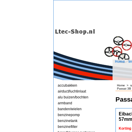
Home
I
accubakken
Home
>
s
Passat 3B
airduct/luchtinlaat
alu buizen/bochten
Passa
armband
banden/wielen
Eibac
benzinepomp
57mm
benzinetank
benzinefilter
Korting