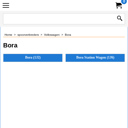
0
Home
>
spoorverbreders
>
Volkswagen
>
Bora
Bora
Bora (1J2)
Bora Station Wagon (1J6)