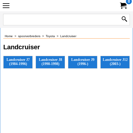
0
Home
>
spoorverbreders
>
Toyota
>
Landcruiser
Landcruiser
Landcruiser J7
Landcruiser J8
Landcruiser J9
Landcruiser J12
(1984-1996)
(1990-1998)
(1996-)
(2003-)