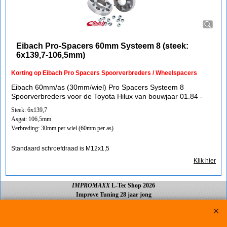
Eibach Pro-Spacers 60mm Systeem 8 (steek:
6x139,7-106,5mm)
Korting op Eibach Pro Spacers Spoorverbreders / Wheelspacers
Eibach 60mm/as (30mm/wiel) Pro Spacers Systeem 8
Spoorverbreders voor de Toyota Hilux van bouwjaar 01.84 -
Steek: 6x139,7
Asgat: 106,5mm
Verbreding: 30mm per wiel (60mm per as)
Standaard schroefdraad is M12x1,5
Klik hier
IMPROMAXX
L-Tec Shop 2026
Improve Tuning 28 jaar jong
Webwinkel gemaakt met
ShopFactory webwinkel