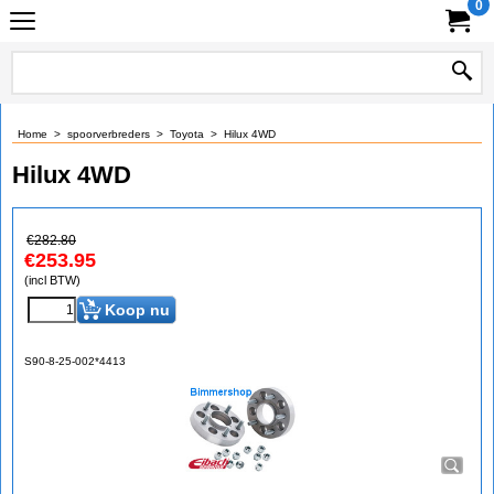
0
Home
>
spoorverbreders
>
Toyota
>
Hilux 4WD
Hilux 4WD
€
282.80
€
253.95
(incl BTW)
Koop nu
S90-8-25-002*4413