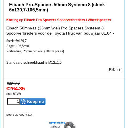
Eibach Pro-Spacers 50mm Systeem 8 (steek:
6x139,7-106,5mm)
Korting op Eibach Pro Spacers Spoorverbreders / Wheelspacers
Eibach 50mm/as (25mm/wiel) Pro Spacers Systeem 8
Spoorverbreders voor de Toyota Hilux van bouwjaar 01.84 -
Steek: 6x139,7
Asgat: 106,5mm
Verbreding: 25mm per wiel (50mm per as)
Standaard schroefdraad is M12x1,5
Klik hier
€
294.40
€
264.35
(incl BTW)
Koop nu
S90-8-30-002*4414