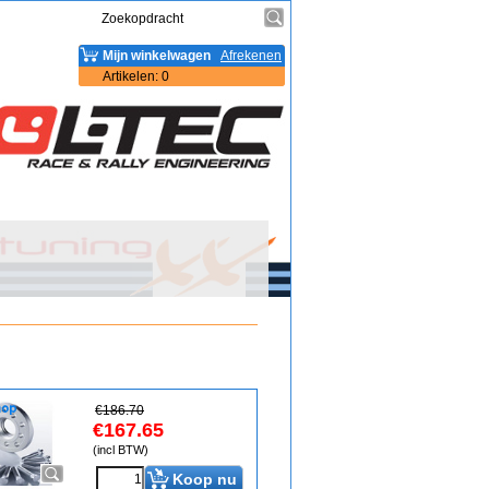
Mijn winkelwagen
Afrekenen
Artikelen
:
0
€
186.70
€
167.65
(incl BTW)
Koop nu