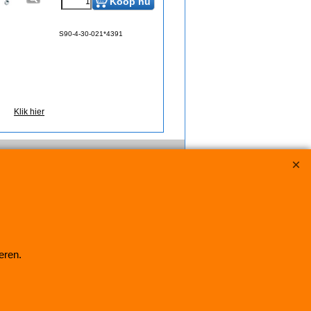
Koop nu
S90-4-30-021*4391
Klik hier
eren.