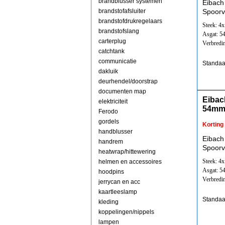
brandblusser systemen
Eibach
brandstofafsluiter
Spoorv
brandstofdrukregelaars
Steek: 4
brandstofslang
Asgat: 
carterplug
Verbredi
catchtank
communicatie
Standaa
dakluik
deurhendel/doorstrap
documenten map
Eibac
elektriciteit
54mm
Ferodo
gordels
Korting
handblusser
Eibach
handrem
Spoorv
heatwrap/hittewering
Steek: 4
helmen en accessoires
Asgat: 
hoodpins
Verbredi
jerrycan en acc
kaartleeslamp
Standaa
kleding
koppelingen/nippels
lampen