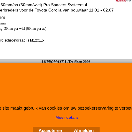
 60mm/as (30mm/wiel) Pro Spacers Systeem 4
erbreders voor de Toyota Corolla van bouwjaar 11.01 - 02.07
x100
54mm
ng: 30mm per wiel (60mm per as)
rd schroefdraad is M12x1,5
IMPROMAXX
L-Tec Shop 2026
Improve Tuning 28 jaar jong
 site maakt gebruik van cookies om uw bezoekerservaring te verbet
Meer details
Webwinkel gemaakt met
ShopFactory webwinkel
software.
Accepteren
Afmelden