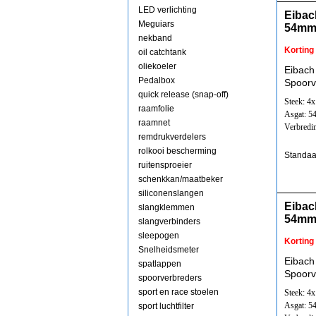
LED verlichting
Eibac
Meguiars
54mm
nekband
Korting
oil catchtank
oliekoeler
Eibach
Pedalbox
Spoorv
quick release (snap-off)
Steek: 4
raamfolie
Asgat: 
raamnet
Verbredi
remdrukverdelers
rolkooi bescherming
Standaa
ruitensproeier
schenkkan/maatbeker
siliconenslangen
Eibac
slangklemmen
54mm
slangverbinders
sleepogen
Korting
Snelheidsmeter
Eibach
spatlappen
Spoorv
spoorverbreders
sport en race stoelen
Steek: 4
Asgat: 
sport luchtfilter