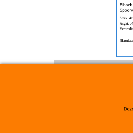
Eibach
Spoorv
Steek: 4
Asgat: 
Verbredi
Standaa
Deze