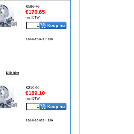
€
196.70
€
176.65
(incl BTW)
Koop nu
S90-6-15-041*4388
Klik hier
€
210.60
€
189.10
(incl BTW)
Koop nu
S90-6-20-032*4389