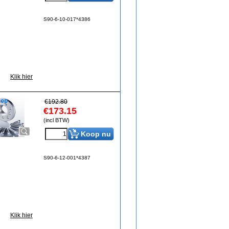
S90-6-10-017*4386
Klik hier
€
192.80
€
173.15
(incl BTW)
Koop nu
S90-6-12-001*4387
Klik hier