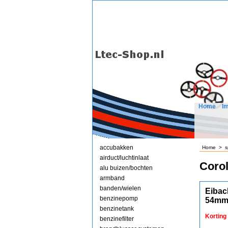
Home
I
accubakken
Home
>
s
airduct/luchtinlaat
Corol
alu buizen/bochten
armband
banden/wielen
Eibac
benzinepomp
54mm
benzinetank
Korting
benzinefilter