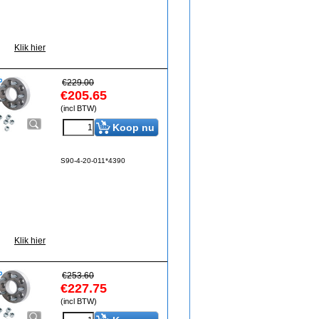
Klik hier
€
229.00
€
205.65
(incl BTW)
Koop nu
S90-4-20-011*4390
Klik hier
€
253.60
€
227.75
(incl BTW)