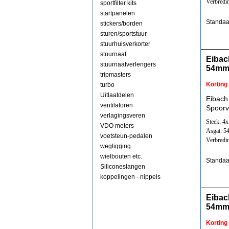
Verbredi
sportfilter kits
startpanelen
Standaa
stickers/borden
sturen/sportstuur
stuurhuisverkorter
stuurnaaf
Eibac
stuurnaafverlengers
54mm
tripmasters
Korting
turbo
Uitlaatdelen
Eibach
ventilatoren
Spoorv
verlagingsveren
Steek: 4
VDO meters
Asgat: 
voetsteun-pedalen
Verbredi
wegligging
wielbouten etc.
Standaa
Siliconeslangen
koppelingen - nippels
Eibac
54mm
Korting