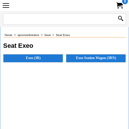
0
Home
>
spoorverbreders
>
Seat
>
Seat Exeo
Seat Exeo
Exeo (3R)
Exeo Station Wagon (3RN)