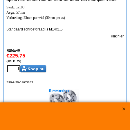
Steek: 5x100
Asgat: 57mm
Verbreding: 25mm per wiel (50mm per as)
Standaard schroefdraad is M14x1,5
Klik hier
€
251.40
€
225.75
(incl BTW)
Koop nu
S90-7-30-016*3883
Eibach Pro-Spacers 60mm Systeem 7 (steek:
5x100-57mm)