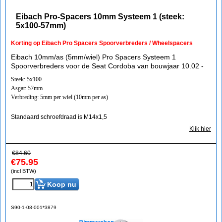
Eibach Pro-Spacers 10mm Systeem 1 (steek:
5x100-57mm)
Korting op Eibach Pro Spacers Spoorverbreders / Wheelspacers
Eibach 10mm/as (5mm/wiel) Pro Spacers Systeem 1
Spoorverbreders voor de Seat Cordoba van bouwjaar 10.02 -
Steek: 5x100
Asgat: 57mm
Verbreding: 5mm per wiel (10mm per as)
Standaard schroefdraad is M14x1,5
Klik hier
€
84.60
€
75.95
(incl BTW)
Koop nu
S90-1-08-001*3879