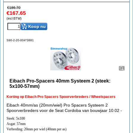
€
186.70
€
167.65
(incl BTW)
Koop nu
S90-2-20-004*3881
Eibach Pro-Spacers 40mm Systeem 2 (steek:
5x100-57mm)
Korting op Eibach Pro Spacers Spoorverbreders / Wheelspacers
Eibach 40mm/as (20mm/wiel) Pro Spacers Systeem 2
Spoorverbreders voor de Seat Cordoba van bouwjaar 10.02 -
Steek: 5x100
Asgat: 57mm
Verbreding: 20mm per wiel (40mm per as)