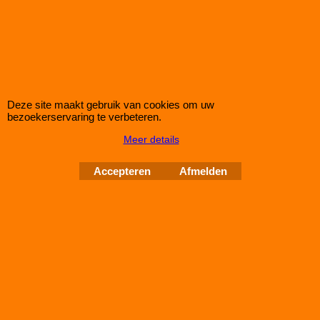
Korting op Eibach Pro Spacers Spoorverbreders / Wheelspacers
Eibach 60mm/as (30mm/wiel) Pro Spacers Systeem 7
Spoorverbreders voor de Seat Cordoba van bouwjaar 10.02 -
Steek: 5x100
Asgat: 57mm
Verbreding: 30mm per wiel (60mm per as)
Deze site maakt gebruik van cookies om uw
bezoekerservaring te verbeteren.
Standaard schroefdraad is M14x1,5
Meer details
Klik hier
Accepteren
Afmelden
IMPROMAXX
L-Tec Shop 2026
Improve Tuning 28 jaar jong
Webwinkel gemaakt met
ShopFactory webwinkel
software.