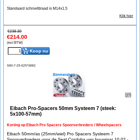
Standaard schroefdraad is M14x1,5
Klik hier
€
238.30
€
214.00
(incl BTW)
Koop nu
S90-7-25-025*3882
Eibach Pro-Spacers 50mm Systeem 7 (steek:
5x100-57mm)
Korting op Eibach Pro Spacers Spoorverbreders / Wheelspacers
Eibach 50mm/as (25mm/wiel) Pro Spacers Systeem 7
Spoorverbreders voor de Seat Cordoba van bouwjaar 10.02 -