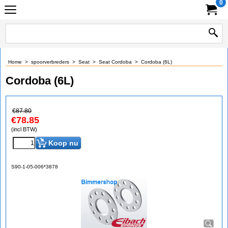
0
Home
>
spoorverbreders
>
Seat
>
Seat Cordoba
>
Cordoba (6L)
Cordoba (6L)
€
87.80
€
78.85
(incl BTW)
Koop nu
S90-1-05-006*3878