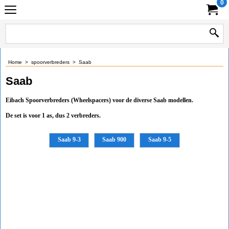
0
Home
>
spoorverbreders
>
Saab
Saab
Eibach Spoorverbreders (Wheelspacers) voor de diverse Saab modellen.
De set is voor 1 as, dus 2 verbreders.
Saab 9-3
Saab 900
Saab 9-5