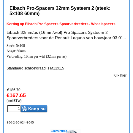
Eibach Pro-Spacers 32mm Systeem 2 (steek:
5x108-60mm)
Korting op Eibach Pro Spacers Spoorverbreders / Wheelspacers
Eibach 32mm/as (16mm/wiel) Pro Spacers Systeem 2
Spoorverbreders voor de Renault Laguna van bouwjaar 03.01 -
Steek: 5x108
Asgat: 60mm
Verbreding: 16mm per wiel (32mm per as)
Standaard schroefdraad is M12x1,5
Klik hier
€
186.70
€
167.65
(incl BTW)
Koop nu
S90-2-20-024*3645