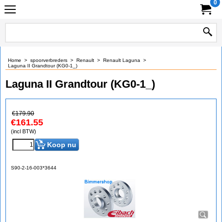
0
Home
>
spoorverbreders
>
Renault
>
Renault Laguna
>
Laguna II Grandtour (KG0-1_)
Laguna II Grandtour (KG0-1_)
€
179.90
€
161.55
(incl BTW)
Koop nu
S90-2-16-003*3644