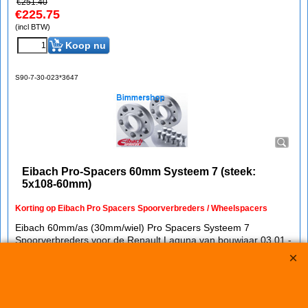
€
251.40
€
225.75
(incl BTW)
Koop nu
S90-7-30-023*3647
Eibach Pro-Spacers 60mm Systeem 7 (steek:
5x108-60mm)
Korting op Eibach Pro Spacers Spoorverbreders / Wheelspacers
Eibach 60mm/as (30mm/wiel) Pro Spacers Systeem 7
Spoorverbreders voor de Renault Laguna van bouwjaar 03.01 -
Steek: 5x108
Asgat: 60mm
Verbreding: 30mm per wiel (60mm per as)