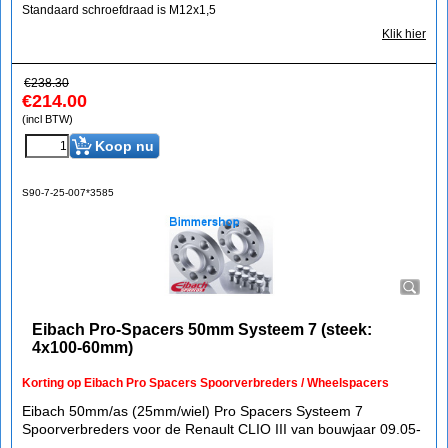
Standaard schroefdraad is M12x1,5
Klik hier
€
238.30
€
214.00
(incl BTW)
Koop nu
S90-7-25-007*3585
Eibach Pro-Spacers 50mm Systeem 7 (steek:
4x100-60mm)
Korting op Eibach Pro Spacers Spoorverbreders / Wheelspacers
Eibach 50mm/as (25mm/wiel) Pro Spacers Systeem 7
Spoorverbreders voor de Renault CLIO III van bouwjaar 09.05-