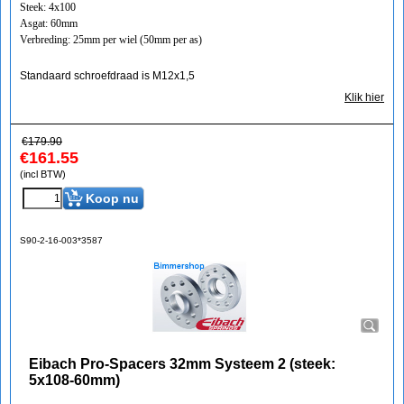
Steek: 4x100
Asgat: 60mm
Verbreding: 25mm per wiel (50mm per as)
Standaard schroefdraad is M12x1,5
Klik hier
€
179.90
€
161.55
(incl BTW)
Koop nu
S90-2-16-003*3587
Eibach Pro-Spacers 32mm Systeem 2 (steek:
5x108-60mm)