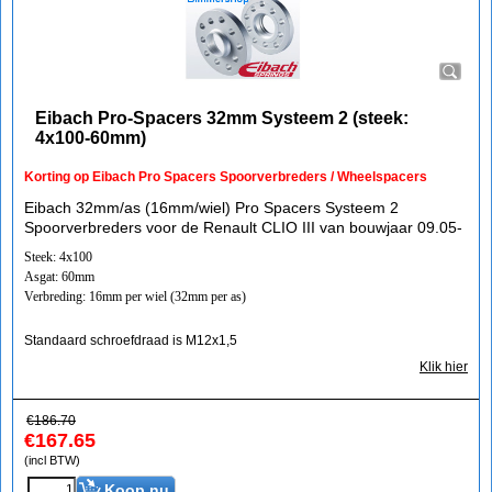
Eibach Pro-Spacers 32mm Systeem 2 (steek:
4x100-60mm)
Korting op Eibach Pro Spacers Spoorverbreders / Wheelspacers
Eibach 32mm/as (16mm/wiel) Pro Spacers Systeem 2
Spoorverbreders voor de Renault CLIO III van bouwjaar 09.05-
Steek: 4x100
Asgat: 60mm
Verbreding: 16mm per wiel (32mm per as)
Standaard schroefdraad is M12x1,5
Klik hier
€
186.70
€
167.65
(incl BTW)
Koop nu