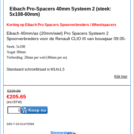
Eibach Pro-Spacers 40mm Systeem 2 (steek:
5x108-60mm)
Korting op Eibach Pro Spacers Spoorverbreders / Wheelspacers
Eibach 40mm/as (20mm/wiel) Pro Spacers Systeem 2
Spoorverbreders voor de Renault CLIO III van bouwjaar 09.05-
Steek: 5x108
Asgat: 60mm
Verbreding: 20mm per wiel (40mm per as)
Standaard schroefdraad is M14x1,5
Klik hier
€
229.00
€
205.65
(incl BTW)
Koop nu
S90-7-20-014*3589