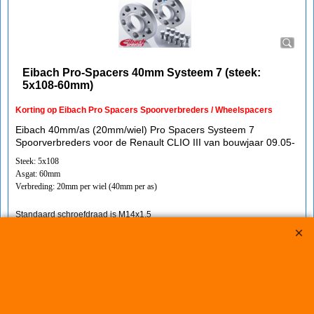
Eibach Pro-Spacers 40mm Systeem 7 (steek:
5x108-60mm)
Korting op Eibach Pro Spacers Spoorverbreders / Wheelspacers
Eibach 40mm/as (20mm/wiel) Pro Spacers Systeem 7
Spoorverbreders voor de Renault CLIO III van bouwjaar 09.05-
Steek: 5x108
Asgat: 60mm
Verbreding: 20mm per wiel (40mm per as)
Standaard schroefdraad is M14x1,5
Klik hier
€
238.30
€
214.00
(incl BTW)
Koop nu