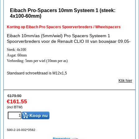
Eibach Pro-Spacers 10mm Systeem 1 (steek:
4x100-60mm)
Korting op Eibach Pro Spacers Spoorverbreders / Wheelspacers
Eibach 10mm/as (5mm/wiel) Pro Spacers Systeem 1
Spoorverbreders voor de Renault CLIO III van bouwjaar 09.05-
Steek: 4x100
Asgat: 60mm
Verbreding: 5mm per wiel (10mm per as)
Standaard schroefdraad is M12x1,5
Klik hier
€
179.90
€
161.55
(incl BTW)
Koop nu
S90-2-16-002*3582