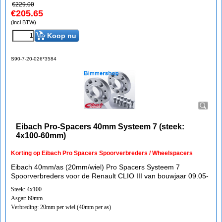
€
229.00
€
205.65
(incl BTW)
Koop nu
S90-7-20-026*3584
Eibach Pro-Spacers 40mm Systeem 7 (steek:
4x100-60mm)
Korting op Eibach Pro Spacers Spoorverbreders / Wheelspacers
Eibach 40mm/as (20mm/wiel) Pro Spacers Systeem 7
Spoorverbreders voor de Renault CLIO III van bouwjaar 09.05-
Steek: 4x100
Asgat: 60mm
Verbreding: 20mm per wiel (40mm per as)