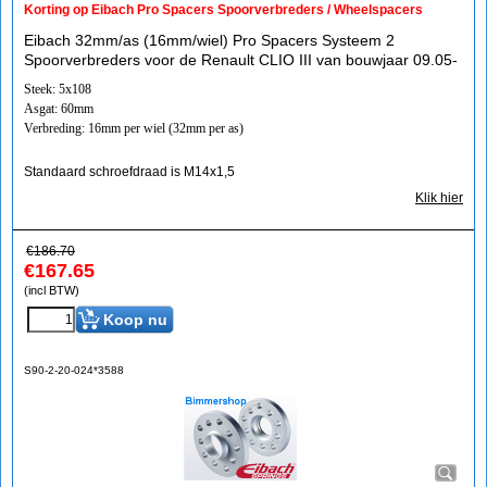
Korting op Eibach Pro Spacers Spoorverbreders / Wheelspacers
Eibach 32mm/as (16mm/wiel) Pro Spacers Systeem 2
Spoorverbreders voor de Renault CLIO III van bouwjaar 09.05-
Steek: 5x108
Asgat: 60mm
Verbreding: 16mm per wiel (32mm per as)
Standaard schroefdraad is M14x1,5
Klik hier
€
186.70
€
167.65
(incl BTW)
Koop nu
S90-2-20-024*3588