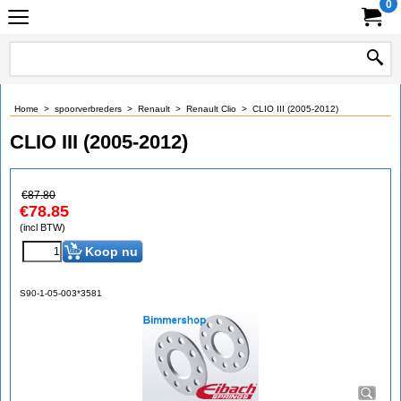
0
Home
>
spoorverbreders
>
Renault
>
Renault Clio
>
CLIO III (2005-2012)
CLIO III (2005-2012)
€
87.80
€
78.85
(incl BTW)
Koop nu
S90-1-05-003*3581