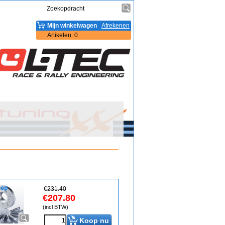
Mijn winkelwagen
Afrekenen
Artikelen
:
0
€
231.40
€
207.80
(incl BTW)
Koop nu