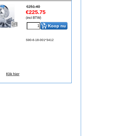
€
251.40
€
225.75
(incl BTW)
Koop nu
S90-6-18-001*3412
Klik hier