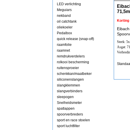
LED verlichting
Eibac
Meguiars
71,5
nekband
Korting
oil catchtank
oliekoeler
Eibach
Pedalbox
Spoorv
quick release (snap-off)
Steek: 5
raamfolie
Asgat: 7
raamnet
Verbredi
remdrukverdelers
rolkooi bescherming
Standaa
ruitensproeier
schenkkan/maatbeker
siliconenslangen
slangklemmen
slangverbinders
sleepogen
Snelheidsmeter
spatlappen
spoorverbreders
sport en race stoelen
sport luchtfilter