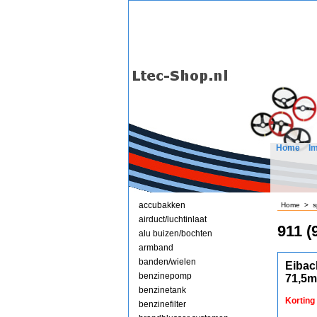
Home
I
accubakken
Home
>
s
airduct/luchtinlaat
911 (
alu buizen/bochten
armband
banden/wielen
Eibac
benzinepomp
71,5
benzinetank
Korting
benzinefilter