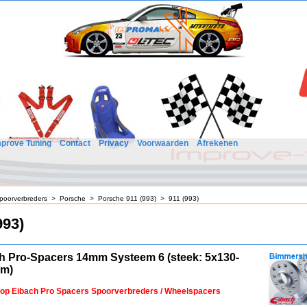
mprove Tuning
Contact
Privacy
Voorwaarden
Afrekenen
poorverbreders
>
Porsche
>
Porsche 911 (993)
>
911 (993)
993)
h Pro-Spacers 14mm Systeem 6 (steek: 5x130-
mm)
 op Eibach Pro Spacers Spoorverbreders / Wheelspacers