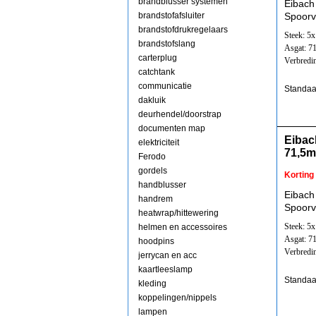
brandblusser systemen
Eibach
brandstofafsluiter
Spoorv
brandstofdrukregelaars
Steek: 5
brandstofslang
Asgat: 7
carterplug
Verbredi
catchtank
communicatie
Standaa
dakluik
deurhendel/doorstrap
documenten map
Eibac
elektriciteit
71,5
Ferodo
gordels
Korting
handblusser
Eibach
handrem
Spoorv
heatwrap/hittewering
Steek: 5
helmen en accessoires
Asgat: 7
hoodpins
Verbredi
jerrycan en acc
kaartleeslamp
Standaa
kleding
koppelingen/nippels
lampen