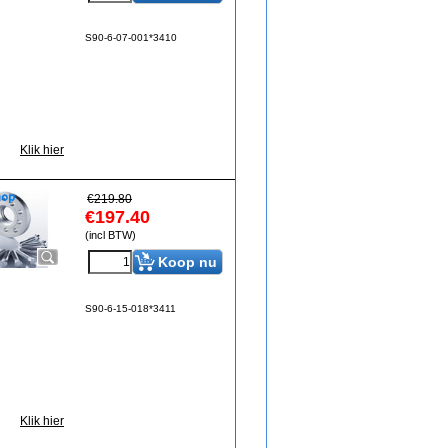
S90-6-07-001*3410
Klik hier
€
219.80
€
197.40
(incl BTW)
Koop nu
S90-6-15-018*3411
Klik hier