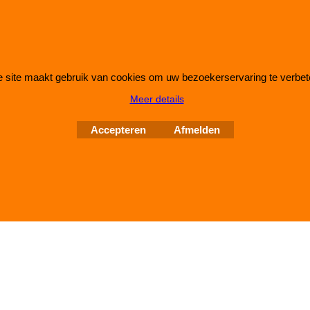
 site maakt gebruik van cookies om uw bezoekerservaring te verbet
Webwinkel gemaakt met
ShopFactory webwinkel
Meer details
software.
Accepteren
Afmelden