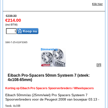
Klik hier
€
238.30
€
214.00
(incl BTW)
Koop nu
S90-7-25-019*3365
Eibach Pro-Spacers 50mm Systeem 7 (steek:
4x108-65mm)
Korting op Eibach Pro Spacers Spoorverbreders / Wheelspacers
Eibach 50mm/as (25mm/wiel) Pro Spacers Systeem 7
Spoorverbreders voor de Peugeot 2008 van bouwjaar 03.13 -
Steek: 4x108