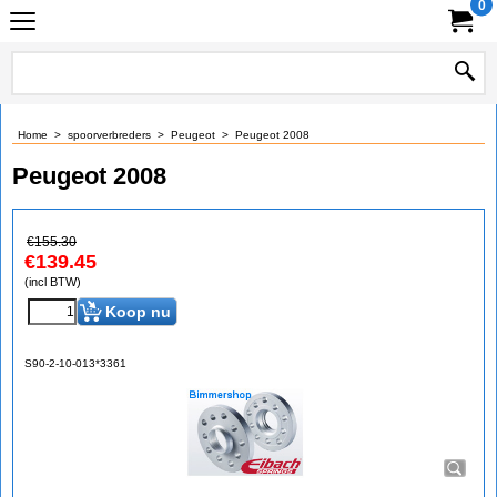
0
Home
>
spoorverbreders
>
Peugeot
>
Peugeot 2008
Peugeot 2008
€
155.30
€
139.45
(incl BTW)
Koop nu
S90-2-10-013*3361