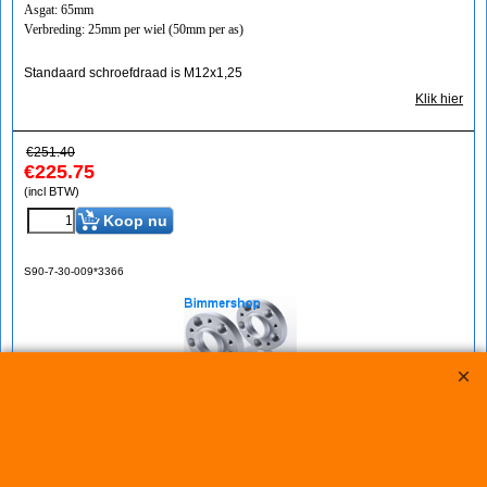
Asgat: 65mm
Verbreding: 25mm per wiel (50mm per as)
Standaard schroefdraad is M12x1,25
Klik hier
€
251.40
€
225.75
(incl BTW)
Koop nu
S90-7-30-009*3366
Eibach Pro-Spacers 60mm Systeem 7 (steek:
4x108-65mm)
Korting op Eibach Pro Spacers Spoorverbreders / Wheelspacers