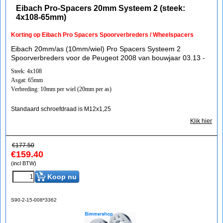
Eibach Pro-Spacers 20mm Systeem 2 (steek:
4x108-65mm)
Korting op Eibach Pro Spacers Spoorverbreders / Wheelspacers
Eibach 20mm/as (10mm/wiel) Pro Spacers Systeem 2
Spoorverbreders voor de Peugeot 2008 van bouwjaar 03.13 -
Steek: 4x108
Asgat: 65mm
Verbreding: 10mm per wiel (20mm per as)
Standaard schroefdraad is M12x1,25
Klik hier
€
177.50
€
159.40
(incl BTW)
Koop nu
S90-2-15-008*3362