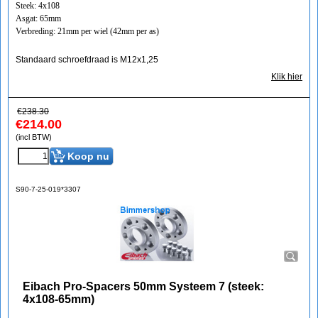
Steek: 4x108
Asgat: 65mm
Verbreding: 21mm per wiel (42mm per as)
Standaard schroefdraad is M12x1,25
Klik hier
€
238.30
€
214.00
(incl BTW)
Koop nu
S90-7-25-019*3307
Eibach Pro-Spacers 50mm Systeem 7 (steek:
4x108-65mm)