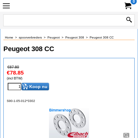
0
Home
>
spoorverbreders
>
Peugeot
>
Peugeot 308
>
Peugeot 308 CC
Peugeot 308 CC
€
87.80
€
78.85
(incl BTW)
Koop nu
S90-1-05-012*3302