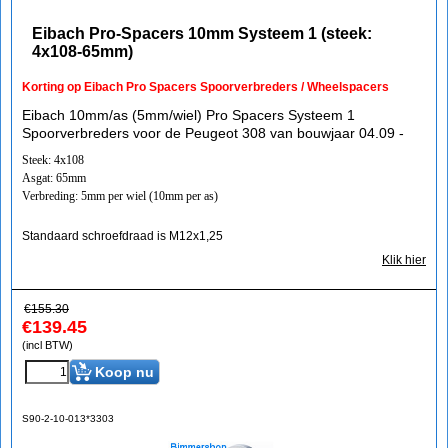
Eibach Pro-Spacers 10mm Systeem 1 (steek:
4x108-65mm)
Korting op Eibach Pro Spacers Spoorverbreders / Wheelspacers
Eibach 10mm/as (5mm/wiel) Pro Spacers Systeem 1
Spoorverbreders voor de Peugeot 308 van bouwjaar 04.09 -
Steek: 4x108
Asgat: 65mm
Verbreding: 5mm per wiel (10mm per as)
Standaard schroefdraad is M12x1,25
Klik hier
€
155.30
€
139.45
(incl BTW)
Koop nu
S90-2-10-013*3303