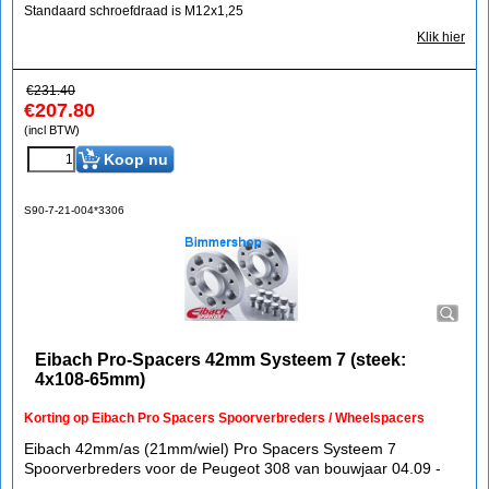
Standaard schroefdraad is M12x1,25
Klik hier
€
231.40
€
207.80
(incl BTW)
Koop nu
S90-7-21-004*3306
Eibach Pro-Spacers 42mm Systeem 7 (steek:
4x108-65mm)
Korting op Eibach Pro Spacers Spoorverbreders / Wheelspacers
Eibach 42mm/as (21mm/wiel) Pro Spacers Systeem 7
Spoorverbreders voor de Peugeot 308 van bouwjaar 04.09 -