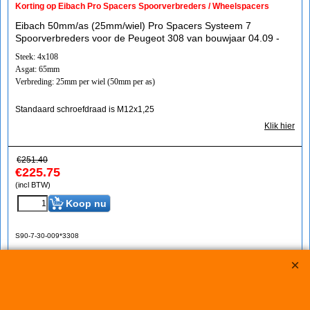
Korting op Eibach Pro Spacers Spoorverbreders / Wheelspacers
Eibach 50mm/as (25mm/wiel) Pro Spacers Systeem 7
Spoorverbreders voor de Peugeot 308 van bouwjaar 04.09 -
Steek: 4x108
Asgat: 65mm
Verbreding: 25mm per wiel (50mm per as)
Standaard schroefdraad is M12x1,25
Klik hier
€
251.40
€
225.75
(incl BTW)
Koop nu
S90-7-30-009*3308