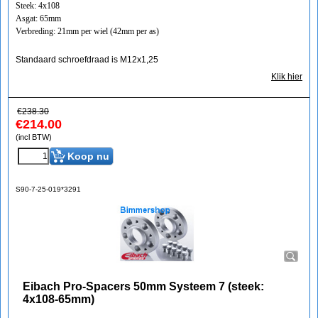
Steek: 4x108
Asgat: 65mm
Verbreding: 21mm per wiel (42mm per as)
Standaard schroefdraad is M12x1,25
Klik hier
€
238.30
€
214.00
(incl BTW)
Koop nu
S90-7-25-019*3291
Eibach Pro-Spacers 50mm Systeem 7 (steek:
4x108-65mm)