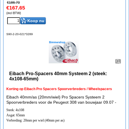
€
186.70
€
167.65
(incl BTW)
Koop nu
S90-2-20-021*3289
Eibach Pro-Spacers 40mm Systeem 2 (steek:
4x108-65mm)
Korting op Eibach Pro Spacers Spoorverbreders / Wheelspacers
Eibach 40mm/as (20mm/wiel) Pro Spacers Systeem 2
Spoorverbreders voor de Peugeot 308 van bouwjaar 09.07 -
Steek: 4x108
Asgat: 65mm
Verbreding: 20mm per wiel (40mm per as)