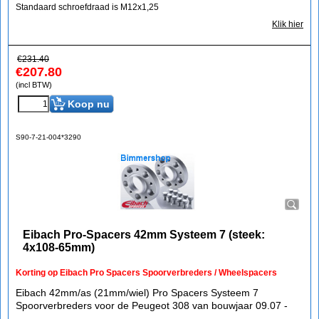
Standaard schroefdraad is M12x1,25
Klik hier
€
231.40
€
207.80
(incl BTW)
Koop nu
S90-7-21-004*3290
Eibach Pro-Spacers 42mm Systeem 7 (steek:
4x108-65mm)
Korting op Eibach Pro Spacers Spoorverbreders / Wheelspacers
Eibach 42mm/as (21mm/wiel) Pro Spacers Systeem 7
Spoorverbreders voor de Peugeot 308 van bouwjaar 09.07 -