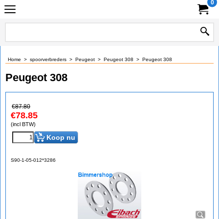
0
Home
>
spoorverbreders
>
Peugeot
>
Peugeot 308
>
Peugeot 308
Peugeot 308
€
87.80
€
78.85
(incl BTW)
Koop nu
S90-1-05-012*3286