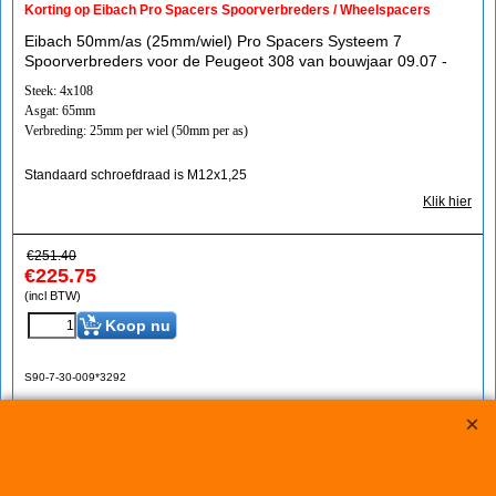
Korting op Eibach Pro Spacers Spoorverbreders / Wheelspacers
Eibach 50mm/as (25mm/wiel) Pro Spacers Systeem 7
Spoorverbreders voor de Peugeot 308 van bouwjaar 09.07 -
Steek: 4x108
Asgat: 65mm
Verbreding: 25mm per wiel (50mm per as)
Standaard schroefdraad is M12x1,25
Klik hier
€
251.40
€
225.75
(incl BTW)
Koop nu
S90-7-30-009*3292