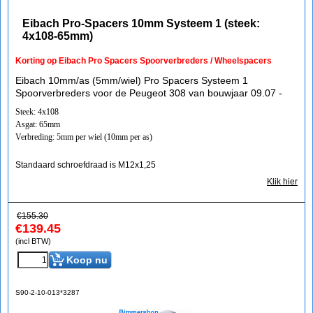
Eibach Pro-Spacers 10mm Systeem 1 (steek:
4x108-65mm)
Korting op Eibach Pro Spacers Spoorverbreders / Wheelspacers
Eibach 10mm/as (5mm/wiel) Pro Spacers Systeem 1
Spoorverbreders voor de Peugeot 308 van bouwjaar 09.07 -
Steek: 4x108
Asgat: 65mm
Verbreding: 5mm per wiel (10mm per as)
Standaard schroefdraad is M12x1,25
Klik hier
€
155.30
€
139.45
(incl BTW)
Koop nu
S90-2-10-013*3287