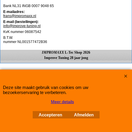
Bank NL31 INGB 0007 9048 65
E-mailadres:
frans@impromaxx.nl
E-mail (bestellingen):
info@improve-tuning.nl
KvK nummer 06087542
B.T.W.
nummer NL001577472B36
IMPROMAXX
L-Tec Shop 2026
Improve Tuning 28 jaar jong
Webwinkel gemaakt met
ShopFactory webwinkel
software.
Deze site maakt gebruik van cookies om uw
bezoekerservaring te verbeteren.
Meer details
Accepteren
Afmelden