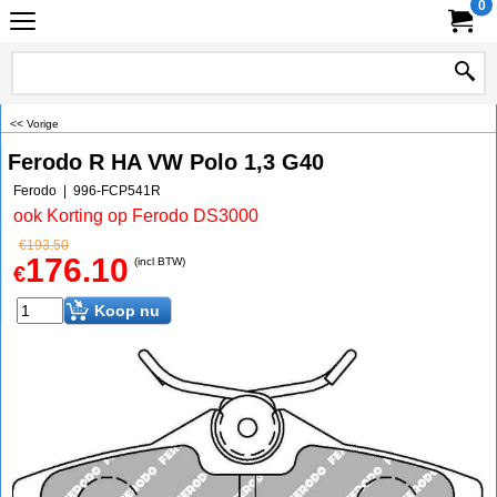
0
<< Vorige
Ferodo R HA VW Polo 1,3 G40
Ferodo
996-FCP541R
ook Korting op Ferodo DS3000
€
193.50
176.10
(incl BTW)
€
Koop nu