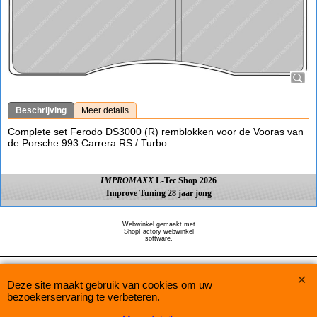
Beschrijving
Meer details
Complete set Ferodo DS3000 (R) remblokken voor de Vooras van
de Porsche 993 Carrera RS / Turbo
IMPROMAXX
L-Tec Shop 2026
Improve Tuning 28 jaar jong
Webwinkel gemaakt met
ShopFactory webwinkel
software.
Deze site maakt gebruik van cookies om uw
bezoekerservaring te verbeteren.