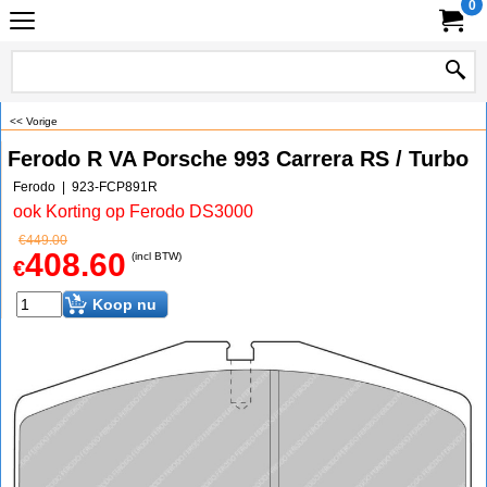
0
<< Vorige
Ferodo R VA Porsche 993 Carrera RS / Turbo
Ferodo
923-FCP891R
ook Korting op Ferodo DS3000
€
449.00
408.60
(incl BTW)
€
Koop nu