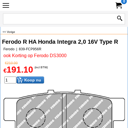
0
<< Vorige
Ferodo R HA Honda Integra 2,0 16V Type R
Ferodo
839-FCP956R
ook Korting op Ferodo DS3000
€
210.00
191.10
(incl BTW)
€
Koop nu