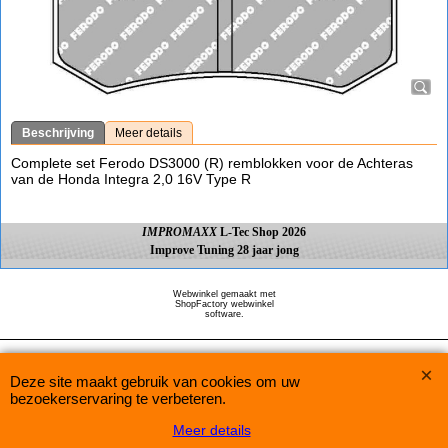
Beschrijving
Meer details
Complete set Ferodo DS3000 (R) remblokken voor de Achteras
van de Honda Integra 2,0 16V Type R
IMPROMAXX
L-Tec Shop 2026
Improve Tuning 28 jaar jong
Webwinkel gemaakt met
ShopFactory webwinkel
software.
Deze site maakt gebruik van cookies om uw
bezoekerservaring te verbeteren.
Meer details