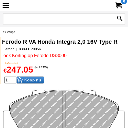
0
<< Vorige
Ferodo R VA Honda Integra 2,0 16V Type R
Ferodo
838-FCP905R
ook Korting op Ferodo DS3000
€
271.50
247.05
(incl BTW)
€
Koop nu