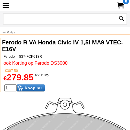
0
<< Vorige
Ferodo R VA Honda Civic IV 1,5i MA9 VTEC-
E16V
Ferodo
837-FCP613R
ook Korting op Ferodo DS3000
€
307.50
279.85
(incl BTW)
€
Koop nu