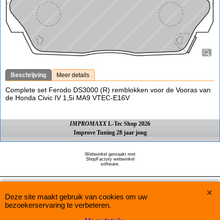
Beschrijving
Meer details
Complete set Ferodo DS3000 (R) remblokken voor de Vooras van
de Honda Civic IV 1,5i MA9 VTEC-E16V
IMPROMAXX
L-Tec Shop 2026
Improve Tuning 28 jaar jong
Webwinkel gemaakt met
ShopFactory webwinkel
software.
Deze site maakt gebruik van cookies om uw
bezoekerservaring te verbeteren.