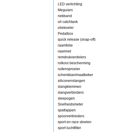
LED verlichting
Meguiars
nekband
oil catchtank
oliekoeler
Pedalbox
quick release (snap-off)
raamfolie
raamnet
remdrukverdelers
rolkooi bescherming
ruitensproeier
schenkkan/maatbeker
siliconenslangen
slangklemmen
slangverbinders
sleepogen
Snelheidsmeter
spatlappen
spoorverbreders
sport en race stoelen
sport luchtfilter