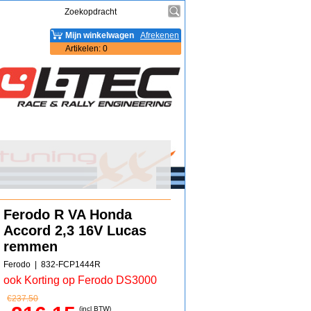
Mijn winkelwagen
Afrekenen
Artikelen
:
0
Ferodo R VA Honda
Accord 2,3 16V Lucas
remmen
Ferodo
832-FCP1444R
ook Korting op Ferodo DS3000
€
237.50
(incl BTW)