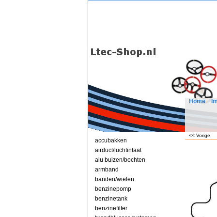
Home
I
<< Vorige
accubakken
airduct/luchtinlaat
alu buizen/bochten
armband
banden/wielen
benzinepomp
benzinetank
benzinefilter