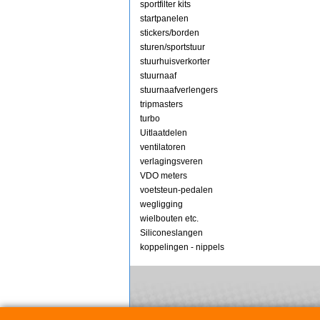
sportfilter kits
startpanelen
stickers/borden
sturen/sportstuur
stuurhuisverkorter
stuurnaaf
stuurnaafverlengers
tripmasters
turbo
Uitlaatdelen
ventilatoren
verlagingsveren
VDO meters
voetsteun-pedalen
wegligging
wielbouten etc.
Siliconeslangen
koppelingen - nippels