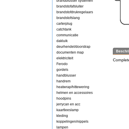
brandblusser systemen
brandstofafsluiter
brandstofdrukregelaars
brandstofslang
carterplug
catchtank
communicatie
dakluik
deurhendel/doorstrap
Beschri
documenten map
elektriciteit
Complet
Ferodo
gordels
handblusser
handrem
heatwrap/hittewering
helmen en accessoires
hoodpins
jerrycan en acc
kaartleeslamp
kleding
koppelingen/nippels
lampen