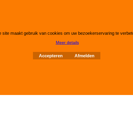
 site maakt gebruik van cookies om uw bezoekerservaring te verbet
Webwinkel gemaakt met
ShopFactory webwinkel
Meer details
software.
Accepteren
Afmelden