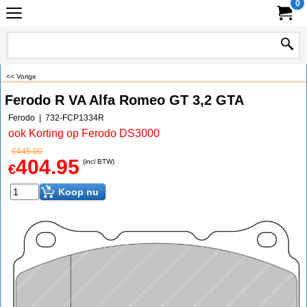
0
<< Vorige
Ferodo R VA Alfa Romeo GT 3,2 GTA
Ferodo
732-FCP1334R
ook Korting op Ferodo DS3000
€
445.00
404.95
(incl BTW)
€
Koop nu