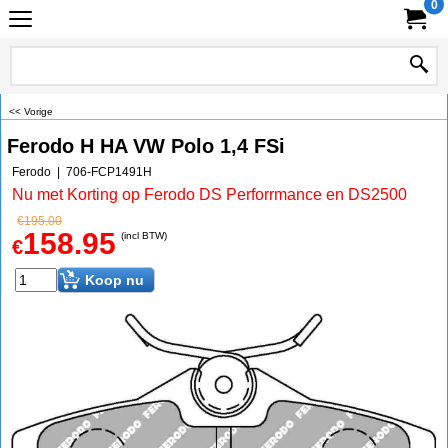
0
<< Vorige
Ferodo H HA VW Polo 1,4 FSi
Ferodo
706-FCP1491H
Nu met Korting op Ferodo DS Perforrmance en DS2500
€
195.00
158.95
(incl BTW)
€
Koop nu