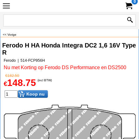
0
<< Vorige
Ferodo H HA Honda Integra DC2 1,6 16V Type
R
Ferodo
514-FCP956H
Nu met Korting op Ferodo DS Perforrmance en DS2500
€
182.50
148.75
(incl BTW)
€
Koop nu