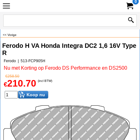
0
<< Vorige
Ferodo H VA Honda Integra DC2 1,6 16V Type
R
Ferodo
513-FCP905H
Nu met Korting op Ferodo DS Perforrmance en DS2500
€
258.50
210.70
(incl BTW)
€
Koop nu