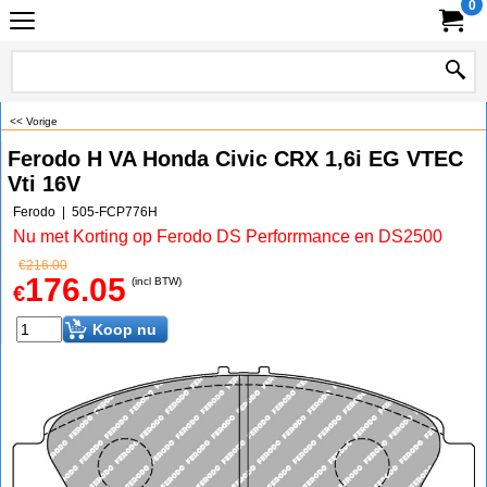
0
<< Vorige
Ferodo H VA Honda Civic CRX 1,6i EG VTEC
Vti 16V
Ferodo
505-FCP776H
Nu met Korting op Ferodo DS Perforrmance en DS2500
€
216.00
176.05
(incl BTW)
€
Koop nu