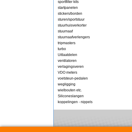
sportfilter kits
startpanelen
stickers/borden
sturen/sportstuur
stuurhuisverkorter
stuurnaaf
stuurnaafverlengers
tripmasters
turbo
Uitlaatdelen
ventilatoren
verlagingsveren
VDO meters
voetsteun-pedalen
wegligging
wielbouten etc.
Siliconeslangen
koppelingen - nippels