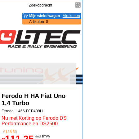
Mijn winkelwagen
Afrekenen
Artikelen
:
0
Ferodo H HA Fiat Uno
1,4 Turbo
Ferodo
466-FCP409H
Nu met Korting op Ferodo DS
Perforrmance en DS2500
€
136.50
111.25
(incl BTW)