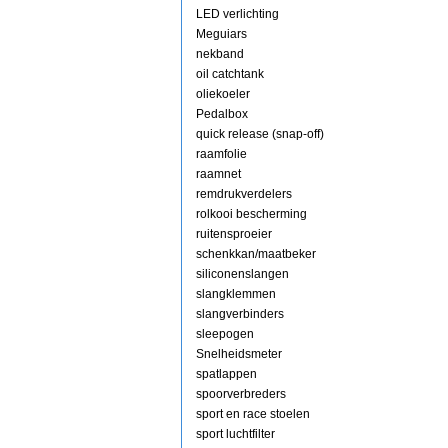
LED verlichting
Meguiars
nekband
oil catchtank
oliekoeler
Pedalbox
quick release (snap-off)
raamfolie
raamnet
remdrukverdelers
rolkooi bescherming
ruitensproeier
schenkkan/maatbeker
siliconenslangen
slangklemmen
slangverbinders
sleepogen
Snelheidsmeter
spatlappen
spoorverbreders
sport en race stoelen
sport luchtfilter