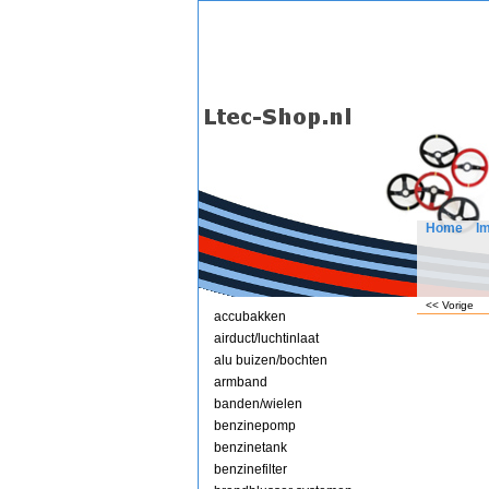
Home
I
<< Vorige
accubakken
airduct/luchtinlaat
alu buizen/bochten
armband
banden/wielen
benzinepomp
benzinetank
benzinefilter