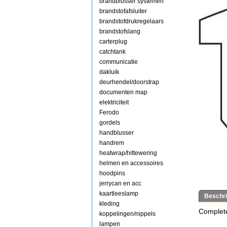
brandblusser systemen
brandstofafsluiter
brandstofdrukregelaars
brandstofslang
carterplug
catchtank
communicatie
dakluik
deurhendel/doorstrap
documenten map
elektriciteit
Ferodo
gordels
handblusser
handrem
heatwrap/hittewering
helmen en accessoires
hoodpins
jerrycan en acc
kaartleeslamp
Beschri
kleding
Complete
koppelingen/nippels
lampen