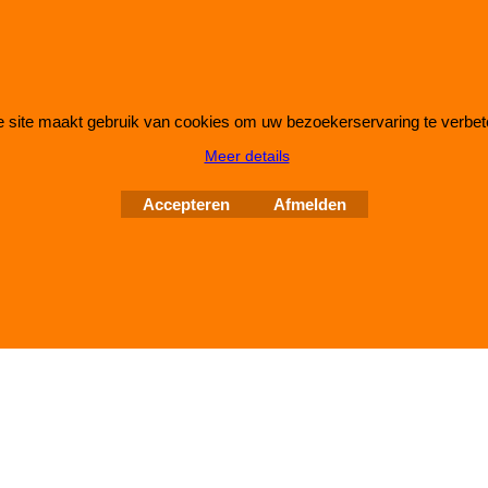
 site maakt gebruik van cookies om uw bezoekerservaring te verbet
Webwinkel gemaakt met
ShopFactory webwinkel
Meer details
software.
Accepteren
Afmelden