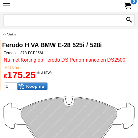
0
<< Vorige
Ferodo H VA BMW E-28 525i / 528i
Ferodo
378-FCP256H
Nu met Korting op Ferodo DS Perforrmance en DS2500
€
215.00
175.25
(incl BTW)
€
Koop nu