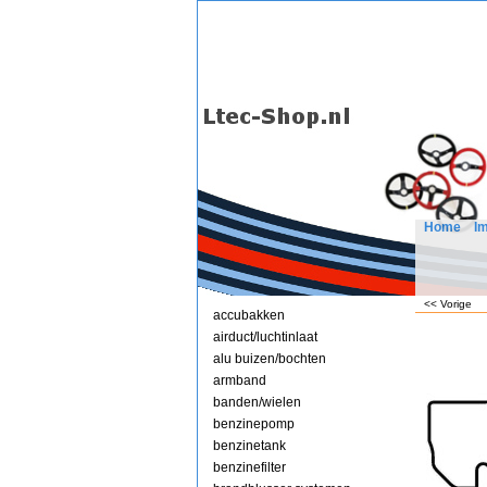
Home
I
<< Vorige
accubakken
airduct/luchtinlaat
alu buizen/bochten
armband
banden/wielen
benzinepomp
benzinetank
benzinefilter