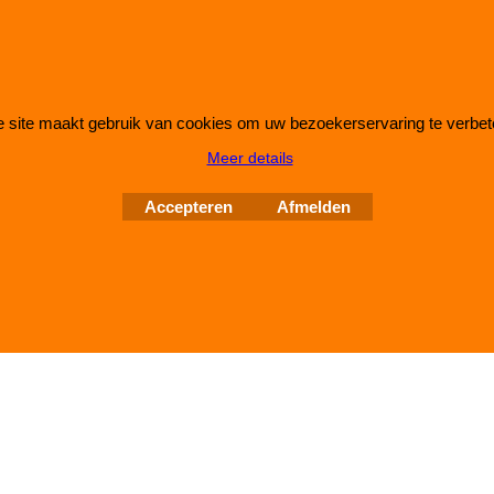
 site maakt gebruik van cookies om uw bezoekerservaring te verbet
Webwinkel gemaakt met
ShopFactory webwinkel
Meer details
software.
Accepteren
Afmelden