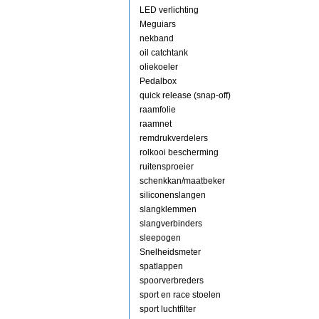
LED verlichting
Meguiars
nekband
oil catchtank
oliekoeler
Pedalbox
quick release (snap-off)
raamfolie
raamnet
remdrukverdelers
rolkooi bescherming
ruitensproeier
schenkkan/maatbeker
siliconenslangen
slangklemmen
slangverbinders
sleepogen
Snelheidsmeter
spatlappen
spoorverbreders
sport en race stoelen
sport luchtfilter