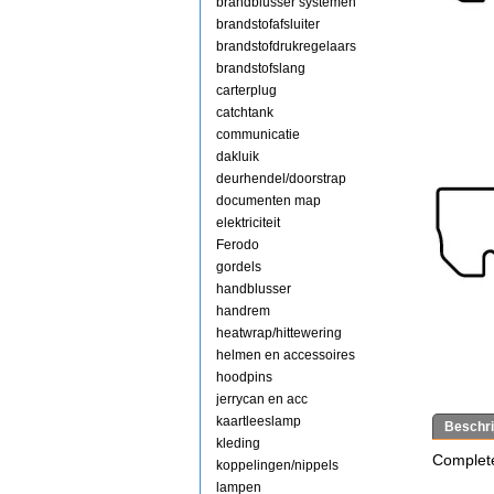
brandblusser systemen
brandstofafsluiter
brandstofdrukregelaars
brandstofslang
carterplug
catchtank
communicatie
dakluik
deurhendel/doorstrap
documenten map
elektriciteit
Ferodo
gordels
handblusser
handrem
heatwrap/hittewering
helmen en accessoires
hoodpins
jerrycan en acc
kaartleeslamp
Beschri
kleding
Complete
koppelingen/nippels
lampen