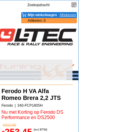
Mijn winkelwagen
Afrekenen
Artikelen
:
0
Ferodo H VA Alfa
Romeo Brera 2,2 JTS
Ferodo
340-FCP1805H
Nu met Korting op Ferodo DS
Perforrmance en DS2500
€
311.00
253.45
(incl BTW)