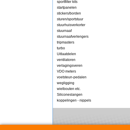
sportfilter kits
startpanelen
stickers/borden
sturen/sportstuur
stuurhuisverkorter
stuurnaaf
stuurnaafverlengers
tripmasters
turbo
Uitlaatdelen
ventilatoren
verlagingsveren
VDO meters
voetsteun-pedalen
wegligging
wielbouten etc.
Siliconeslangen
koppelingen - nippels