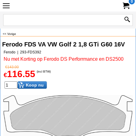
0
<< Vorige
Ferodo FDS VA VW Golf 2 1,8 GTi G60 16V
Ferodo
293-FDS392
Nu met Korting op Ferodo DS Perforrmance en DS2500
€
143.00
116.55
(incl BTW)
€
Koop nu