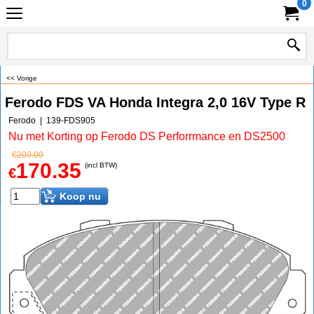
0
<< Vorige
Ferodo FDS VA Honda Integra 2,0 16V Type R
Ferodo
139-FDS905
Nu met Korting op Ferodo DS Perforrmance en DS2500
€
209.00
170.35
(incl BTW)
€
Koop nu