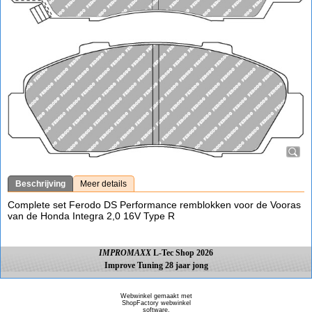
Beschrijving
Meer details
Complete set Ferodo DS Performance remblokken voor de Vooras
van de Honda Integra 2,0 16V Type R
IMPROMAXX
L-Tec Shop 2026
Improve Tuning 28 jaar jong
Webwinkel gemaakt met
ShopFactory webwinkel
software.