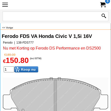
0
<< Vorige
Ferodo FDS VA Honda Civic V 1,5i 16V
Ferodo
138-FDS777
Nu met Korting op Ferodo DS Perforrmance en DS2500
€
185.00
150.80
(incl BTW)
€
Koop nu