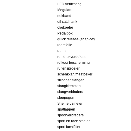
LED verlichting
Meguiars
nekband
oil catchtank
oliekoeler
Pedalbox
quick release (snap-off)
raamfolie
raamnet
remdrukverdelers
rolkooi bescherming
ruitensproeier
schenkkan/maatbeker
siliconenslangen
slangklemmen
slangverbinders
sleepogen
Snelheidsmeter
spatlappen
spoorverbreders
sport en race stoelen
sport luchtfilter