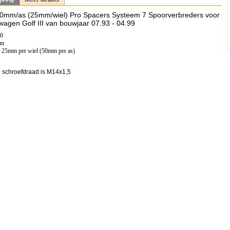
50mm/as (25mm/wiel) Pro Spacers Systeem 7 Spoorverbreders voor
wagen Golf III van bouwjaar 07.93 - 04.99
00
mm
: 25mm per wiel (50mm per as)
 schroefdraad is M14x1,5