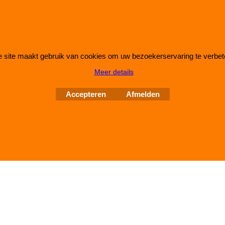
 site maakt gebruik van cookies om uw bezoekerservaring te verbet
Webwinkel gemaakt met
ShopFactory webwinkel
Meer details
software.
Accepteren
Afmelden