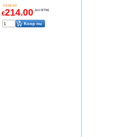
€
238.30
214.00
(incl BTW)
€
Koop nu