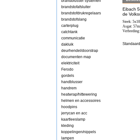
brandblusser systemen
brandstofafsluiter
Eibach 
brandstofdrukregelaars
de Volks
brandstofslang
Steek: 5x1
carterplug
Asgat: 57
Verbreding
catchtank
communicatie
Standaard
dakluik
deurhendel/doorstrap
documenten map
elektriciteit
Ferodo
gordels
handblusser
handrem
heatwrap/hittewering
helmen en accessoires
hoodpins
jerrycan en acc
kaartleeslamp
kleding
koppelingen/nippels
lampen