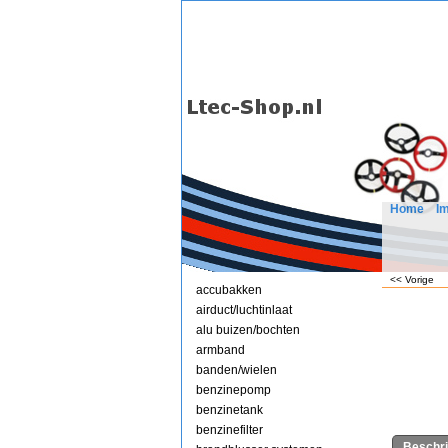
Home
I
<< Vorige
accubakken
airduct/luchtinlaat
alu buizen/bochten
armband
banden/wielen
benzinepomp
benzinetank
benzinefilter
Beschri