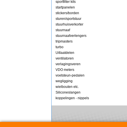
sportfilter kits
startpanelen
stickers/borden
sturen/sportstuur
stuurhuisverkorter
stuurnaaf
stuurnaafverlengers
tripmasters
turbo
Uitlaatdelen
ventilatoren
verlagingsveren
VDO meters
voetsteun-pedalen
wegligging
wielbouten etc.
Siliconeslangen
koppelingen - nippels