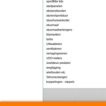
sportfilter kits
startpanelen
stickers/borden
sturen/sportstuur
stuurhuisverkorter
stuurnaaf
stuurnaafverlengers
tripmasters
turbo
Uitlaatdelen
ventilatoren
verlagingsveren
VDO meters
voetsteun-pedalen
wegligging
wielbouten etc.
Siliconeslangen
koppelingen - nippels