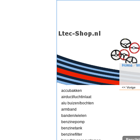
Home
I
<< Vorige
accubakken
airduct/luchtinlaat
alu buizen/bochten
armband
banden/wielen
benzinepomp
benzinetank
benzinefilter
Beschri