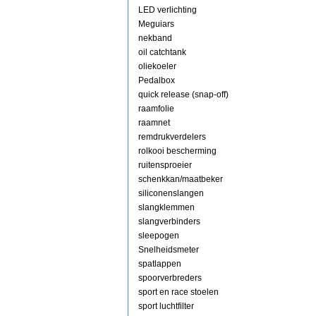
LED verlichting
Meguiars
nekband
oil catchtank
oliekoeler
Pedalbox
quick release (snap-off)
raamfolie
raamnet
remdrukverdelers
rolkooi bescherming
ruitensproeier
schenkkan/maatbeker
siliconenslangen
slangklemmen
slangverbinders
sleepogen
Snelheidsmeter
spatlappen
spoorverbreders
sport en race stoelen
sport luchtfilter