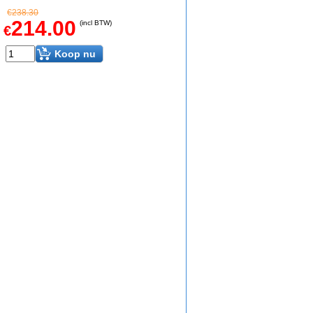
€
238.30
214.00
(incl BTW)
€
Koop nu