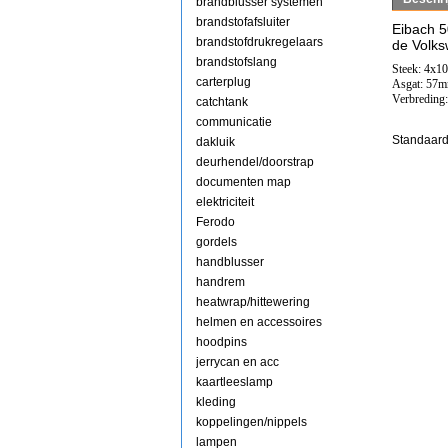
brandblusser systemen
brandstofafsluiter
Eibach 
brandstofdrukregelaars
de Volks
brandstofslang
Steek: 4x1
carterplug
Asgat: 57
Verbreding
catchtank
communicatie
Standaard
dakluik
deurhendel/doorstrap
documenten map
elektriciteit
Ferodo
gordels
handblusser
handrem
heatwrap/hittewering
helmen en accessoires
hoodpins
jerrycan en acc
kaartleeslamp
kleding
koppelingen/nippels
lampen