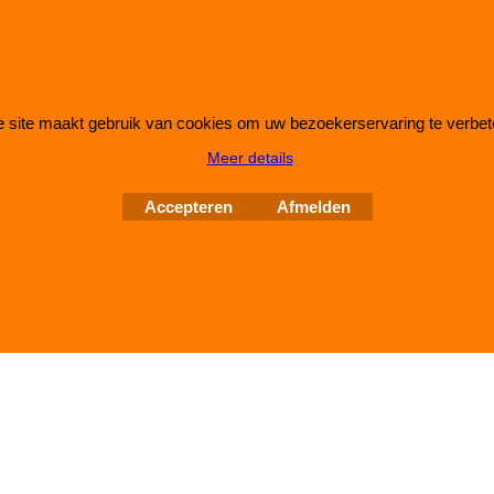
 site maakt gebruik van cookies om uw bezoekerservaring te verbet
Webwinkel gemaakt met
ShopFactory webwinkel
Meer details
software.
Accepteren
Afmelden