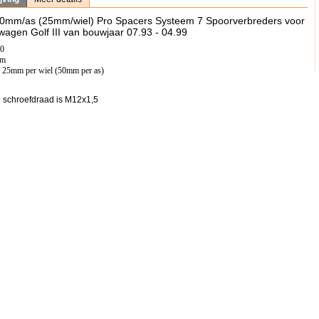
50mm/as (25mm/wiel) Pro Spacers Systeem 7 Spoorverbreders voor
wagen Golf III van bouwjaar 07.93 - 04.99
00
mm
: 25mm per wiel (50mm per as)
 schroefdraad is M12x1,5