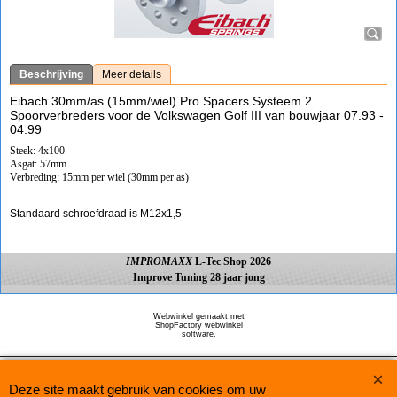
Beschrijving
Meer details
Eibach 30mm/as (15mm/wiel) Pro Spacers Systeem 2
Spoorverbreders voor de Volkswagen Golf III van bouwjaar 07.93 -
04.99
Steek: 4x100
Asgat: 57mm
Verbreding: 15mm per wiel (30mm per as)
Standaard schroefdraad is M12x1,5
IMPROMAXX
L-Tec Shop 2026
Improve Tuning 28 jaar jong
Webwinkel gemaakt met
ShopFactory webwinkel
software.
Deze site maakt gebruik van cookies om uw