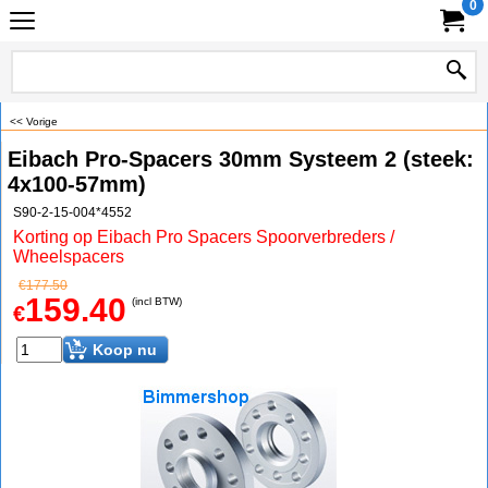
0
<< Vorige
Eibach Pro-Spacers 30mm Systeem 2 (steek:
4x100-57mm)
S90-2-15-004*4552
Korting op Eibach Pro Spacers Spoorverbreders /
Wheelspacers
€
177.50
159.40
(incl BTW)
€
Koop nu