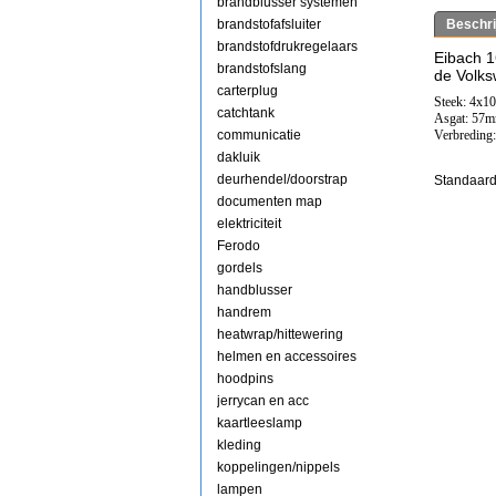
brandblusser systemen
brandstofafsluiter
Beschri
brandstofdrukregelaars
Eibach 1
brandstofslang
de Volks
carterplug
Steek: 4x1
catchtank
Asgat: 57
communicatie
Verbreding
dakluik
deurhendel/doorstrap
Standaard
documenten map
elektriciteit
Ferodo
gordels
handblusser
handrem
heatwrap/hittewering
helmen en accessoires
hoodpins
jerrycan en acc
kaartleeslamp
kleding
koppelingen/nippels
lampen