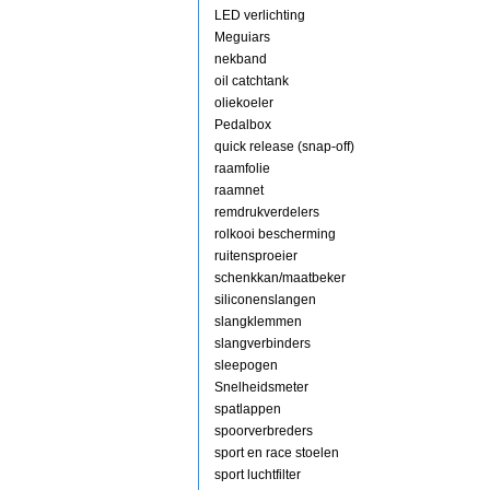
LED verlichting
Meguiars
nekband
oil catchtank
oliekoeler
Pedalbox
quick release (snap-off)
raamfolie
raamnet
remdrukverdelers
rolkooi bescherming
ruitensproeier
schenkkan/maatbeker
siliconenslangen
slangklemmen
slangverbinders
sleepogen
Snelheidsmeter
spatlappen
spoorverbreders
sport en race stoelen
sport luchtfilter