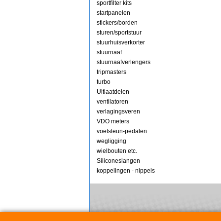
sportfilter kits
startpanelen
stickers/borden
sturen/sportstuur
stuurhuisverkorter
stuurnaaf
stuurnaafverlengers
tripmasters
turbo
Uitlaatdelen
ventilatoren
verlagingsveren
VDO meters
voetsteun-pedalen
wegligging
wielbouten etc.
Siliconeslangen
koppelingen - nippels