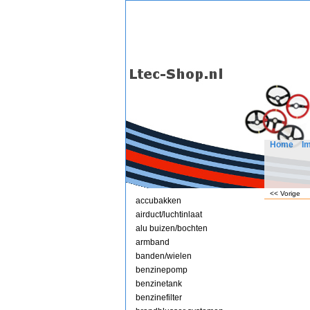
Home
I
<< Vorige
accubakken
airduct/luchtinlaat
alu buizen/bochten
armband
banden/wielen
benzinepomp
benzinetank
benzinefilter