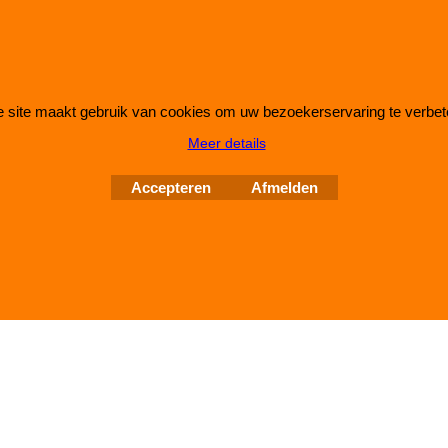
 site maakt gebruik van cookies om uw bezoekerservaring te verbet
Webwinkel gemaakt met
ShopFactory webwinkel
Meer details
software.
Accepteren
Afmelden