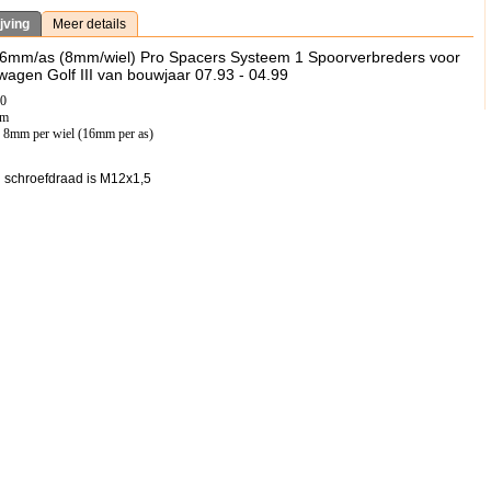
jving
Meer details
6mm/as (8mm/wiel) Pro Spacers Systeem 1 Spoorverbreders voor
wagen Golf III van bouwjaar 07.93 - 04.99
00
mm
: 8mm per wiel (16mm per as)
 schroefdraad is M12x1,5