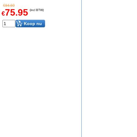
€
84.60
75.95
(incl BTW)
€
Koop nu