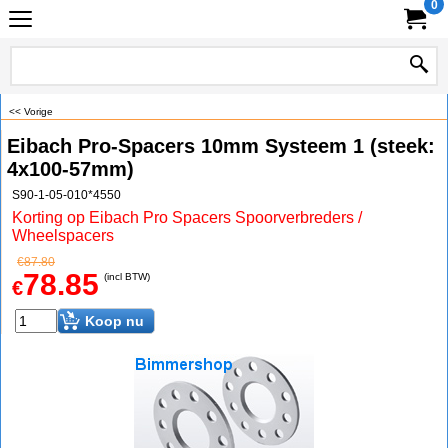
0
<< Vorige
Eibach Pro-Spacers 10mm Systeem 1 (steek:
4x100-57mm)
S90-1-05-010*4550
Korting op Eibach Pro Spacers Spoorverbreders /
Wheelspacers
€
87.80
78.85
(incl BTW)
€
Koop nu