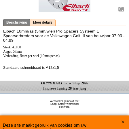
Beschrijving
Meer details
Eibach 10mm/as (5mm/wiel) Pro Spacers Systeem 1
Spoorverbreders voor de Volkswagen Golf III van bouwjaar 07.93 -
04.99
Steek: 4x100
Asgat: 57mm
Verbreding: 5mm per wiel (10mm per as)
Standaard schroefdraad is M12x1,5
IMPROMAXX
L-Tec Shop 2026
Improve Tuning 28 jaar jong
Webwinkel gemaakt met
ShopFactory webwinkel
software.
Deze site maakt gebruik van cookies om uw