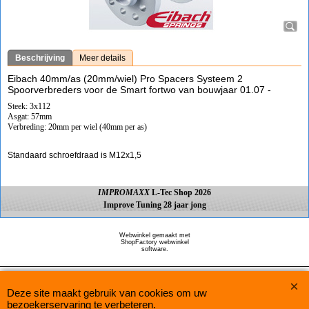
Beschrijving
Meer details
Eibach 40mm/as (20mm/wiel) Pro Spacers Systeem 2
Spoorverbreders voor de Smart fortwo van bouwjaar 01.07 -
Steek: 3x112
Asgat: 57mm
Verbreding: 20mm per wiel (40mm per as)
Standaard schroefdraad is M12x1,5
IMPROMAXX
L-Tec Shop 2026
Improve Tuning 28 jaar jong
Webwinkel gemaakt met
ShopFactory webwinkel
software.
Deze site maakt gebruik van cookies om uw
bezoekerservaring te verbeteren.