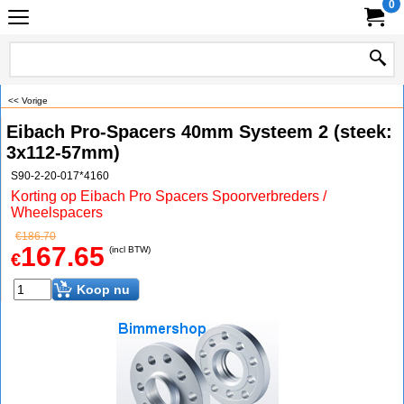
0
<< Vorige
Eibach Pro-Spacers 40mm Systeem 2 (steek:
3x112-57mm)
S90-2-20-017*4160
Korting op Eibach Pro Spacers Spoorverbreders /
Wheelspacers
€
186.70
167.65
(incl BTW)
€
Koop nu