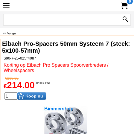
0
<< Vorige
Eibach Pro-Spacers 50mm Systeem 7 (steek:
5x100-57mm)
S90-7-25-025*4087
Korting op Eibach Pro Spacers Spoorverbreders /
Wheelspacers
€
238.30
214.00
(incl BTW)
€
Koop nu