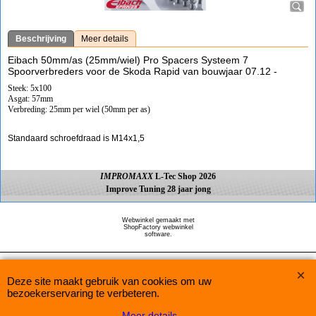
Beschrijving
Meer details
Eibach 50mm/as (25mm/wiel) Pro Spacers Systeem 7
Spoorverbreders voor de Skoda Rapid van bouwjaar 07.12 -
Steek: 5x100
Asgat: 57mm
Verbreding: 25mm per wiel (50mm per as)
Standaard schroefdraad is M14x1,5
IMPROMAXX
L-Tec Shop 2026
Improve Tuning 28 jaar jong
Webwinkel gemaakt met
ShopFactory webwinkel
software.
Deze site maakt gebruik van cookies om uw
bezoekerservaring te verbeteren.
Meer details