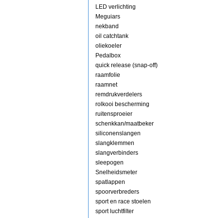
LED verlichting
Meguiars
nekband
oil catchtank
oliekoeler
Pedalbox
quick release (snap-off)
raamfolie
raamnet
remdrukverdelers
rolkooi bescherming
ruitensproeier
schenkkan/maatbeker
siliconenslangen
slangklemmen
slangverbinders
sleepogen
Snelheidsmeter
spatlappen
spoorverbreders
sport en race stoelen
sport luchtfilter