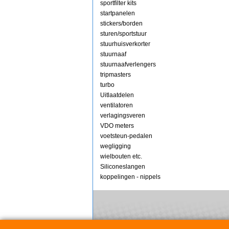
sportfilter kits
startpanelen
stickers/borden
sturen/sportstuur
stuurhuisverkorter
stuurnaaf
stuurnaafverlengers
tripmasters
turbo
Uitlaatdelen
ventilatoren
verlagingsveren
VDO meters
voetsteun-pedalen
wegligging
wielbouten etc.
Siliconeslangen
koppelingen - nippels