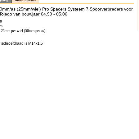
50mm/as (25mm/wiel) Pro Spacers Systeem 7 Spoorverbreders voor
Toledo van bouwjaar 04.99 - 05.06
00
mm
: 25mm per wiel (50mm per as)
 schroefdraad is M14x1,5