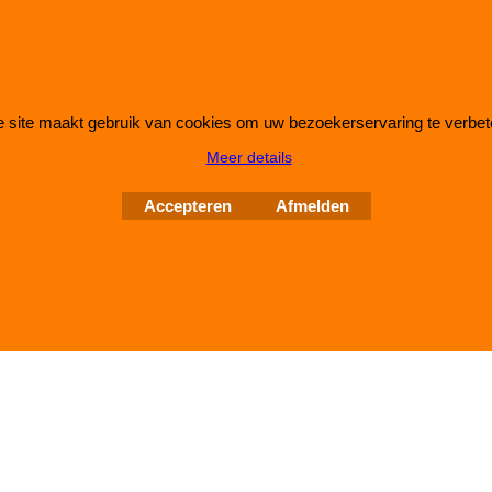
 site maakt gebruik van cookies om uw bezoekerservaring te verbet
Webwinkel gemaakt met
ShopFactory webwinkel
Meer details
software.
Accepteren
Afmelden