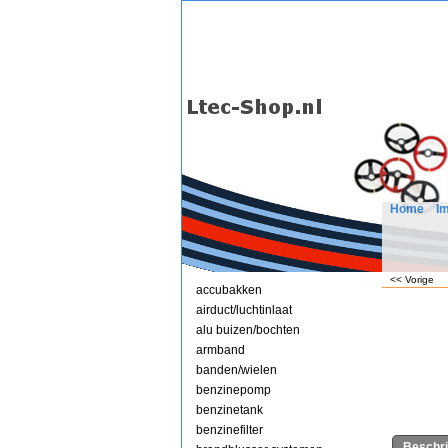
Home
I
<< Vorige
accubakken
airduct/luchtinlaat
alu buizen/bochten
armband
banden/wielen
benzinepomp
benzinetank
benzinefilter
Beschri