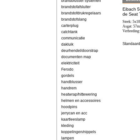
brandblusser systemen
brandstofafsluiter
Eibach 
brandstofdrukregelaars
de Seat 
brandstofslang
Steek: 5x1
carterplug
Asgat: 57
Verbreding
catchtank
communicatie
Standaard
dakluik
deurhendel/doorstrap
documenten map
elektriciteit
Ferodo
gordels
handblusser
handrem
heatwrap/hittewering
helmen en accessoires
hoodpins
jerrycan en acc
kaartleeslamp
kleding
koppelingen/nippels
lampen