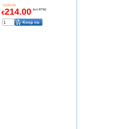
€
238.30
214.00
(incl BTW)
€
Koop nu