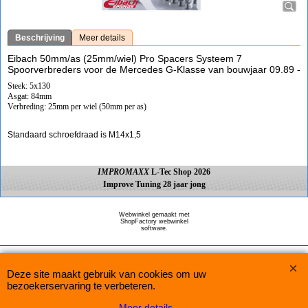
Beschrijving
Meer details
Eibach 50mm/as (25mm/wiel) Pro Spacers Systeem 7
Spoorverbreders voor de Mercedes G-Klasse van bouwjaar 09.89 -
Steek: 5x130
Asgat: 84mm
Verbreding: 25mm per wiel (50mm per as)
Standaard schroefdraad is M14x1,5
IMPROMAXX
L-Tec Shop 2026
Improve Tuning 28 jaar jong
Webwinkel gemaakt met
ShopFactory webwinkel
software.
Deze site maakt gebruik van cookies om uw
bezoekerservaring te verbeteren.
Meer details