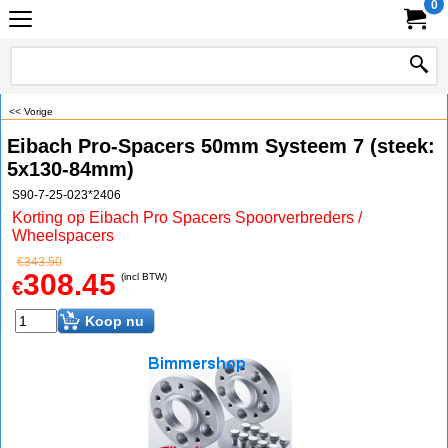
0
<< Vorige
Eibach Pro-Spacers 50mm Systeem 7 (steek:
5x130-84mm)
S90-7-25-023*2406
Korting op Eibach Pro Spacers Spoorverbreders /
Wheelspacers
€
343.50
308.45
(incl BTW)
€
Koop nu