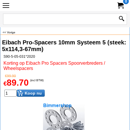
0
<< Vorige
Eibach Pro-Spacers 10mm Systeem 5 (steek:
5x114,3-67mm)
S90-5-05-031*2020
Korting op Eibach Pro Spacers Spoorverbreders /
Wheelspacers
€
99.90
89.70
(incl BTW)
€
Koop nu