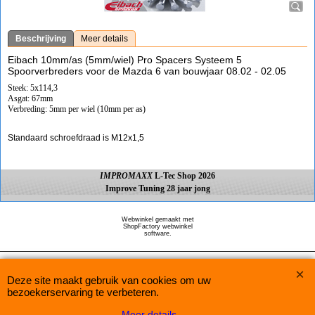
Beschrijving
Meer details
Eibach 10mm/as (5mm/wiel) Pro Spacers Systeem 5
Spoorverbreders voor de Mazda 6 van bouwjaar 08.02 - 02.05
Steek: 5x114,3
Asgat: 67mm
Verbreding: 5mm per wiel (10mm per as)
Standaard schroefdraad is M12x1,5
IMPROMAXX
L-Tec Shop 2026
Improve Tuning 28 jaar jong
Webwinkel gemaakt met
ShopFactory webwinkel
software.
Deze site maakt gebruik van cookies om uw
bezoekerservaring te verbeteren.
Meer details