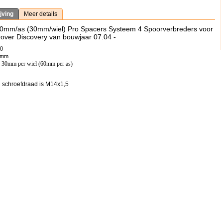
jving
Meer details
60mm/as (30mm/wiel) Pro Spacers Systeem 4 Spoorverbreders voor
over Discovery van bouwjaar 07.04 -
20
,5mm
: 30mm per wiel (60mm per as)
 schroefdraad is M14x1,5