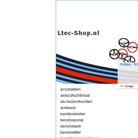
Home
I
<< Vorige
accubakken
airduct/luchtinlaat
alu buizen/bochten
armband
banden/wielen
benzinepomp
benzinetank
benzinefilter