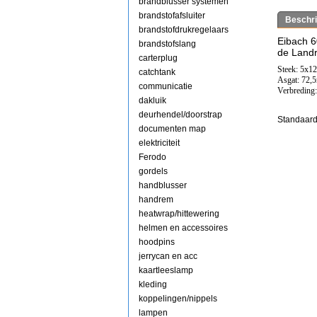
brandblusser systemen
brandstofafsluiter
Beschri
brandstofdrukregelaars
Eibach 
brandstofslang
de Landr
carterplug
Steek: 5x1
catchtank
Asgat: 72
communicatie
Verbreding
dakluik
deurhendel/doorstrap
Standaard
documenten map
elektriciteit
Ferodo
gordels
handblusser
handrem
heatwrap/hittewering
helmen en accessoires
hoodpins
jerrycan en acc
kaartleeslamp
kleding
koppelingen/nippels
lampen