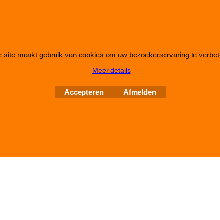
 site maakt gebruik van cookies om uw bezoekerservaring te verbet
Webwinkel gemaakt met
ShopFactory webwinkel
Meer details
software.
Accepteren
Afmelden