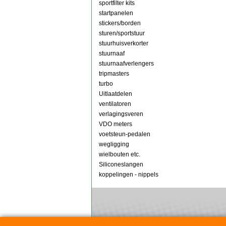
sportfilter kits
startpanelen
stickers/borden
sturen/sportstuur
stuurhuisverkorter
stuurnaaf
stuurnaafverlengers
tripmasters
turbo
Uitlaatdelen
ventilatoren
verlagingsveren
VDO meters
voetsteun-pedalen
wegligging
wielbouten etc.
Siliconeslangen
koppelingen - nippels