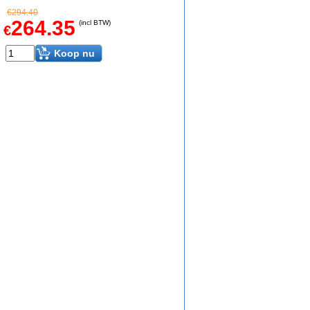
€
294.40
264.35
(incl BTW)
€
Koop nu