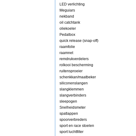
LED verlichting
Meguiars
nekband
oil catchtank
oliekoeler
Pedalbox
quick release (snap-off)
raamfolie
raamnet
remdrukverdelers
rolkooi bescherming
ruitensproeier
schenkkan/maatbeker
siliconenslangen
slangklemmen
slangverbinders
sleepogen
Snelheidsmeter
spatlappen
spoorverbreders
sport en race stoelen
sport luchtfilter