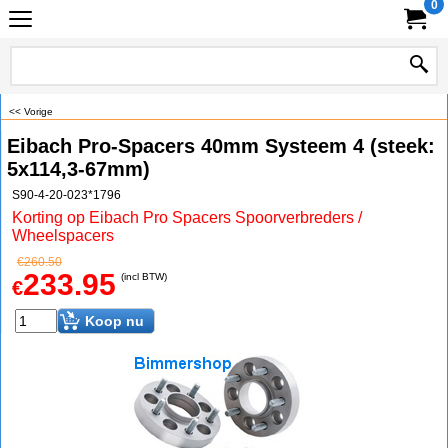
0
<< Vorige
Eibach Pro-Spacers 40mm Systeem 4 (steek:
5x114,3-67mm)
S90-4-20-023*1796
Korting op Eibach Pro Spacers Spoorverbreders /
Wheelspacers
€
260.50
233.95
(incl BTW)
€
Koop nu