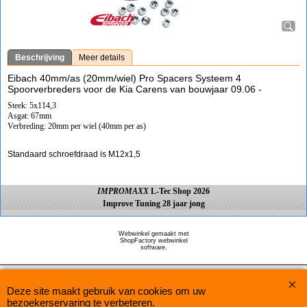
Beschrijving
Meer details
Eibach 40mm/as (20mm/wiel) Pro Spacers Systeem 4
Spoorverbreders voor de Kia Carens van bouwjaar 09.06 -
Steek: 5x114,3
Asgat: 67mm
Verbreding: 20mm per wiel (40mm per as)
Standaard schroefdraad is M12x1,5
IMPROMAXX
L-Tec Shop 2026
Improve Tuning 28 jaar jong
Webwinkel gemaakt met
ShopFactory webwinkel
software.
Deze site maakt gebruik van cookies om uw
bezoekerservaring te verbeteren.