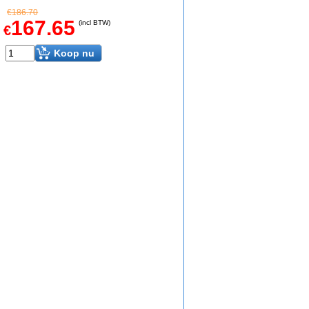
€
186.70
167.65
(incl BTW)
€
Koop nu