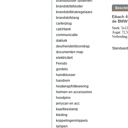
brandblusser systemen
brandstofafsluiter
Beschri
brandstofdrukregelaars
Eibach 
brandstofslang
de BMW 
carterplug
Steek: 5x1
catchtank
Asgat: 72
communicatie
Verbreding
dakluik
deurhendel/doorstrap
Standaard
documenten map
elektriciteit
Ferodo
gordels
handblusser
handrem
heatwrap/hittewering
helmen en accessoires
hoodpins
jerrycan en acc
kaartleeslamp
kleding
koppelingen/nippels
lampen