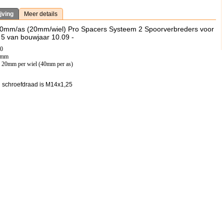
jving
Meer details
40mm/as (20mm/wiel) Pro Spacers Systeem 2 Spoorverbreders voor
5 van bouwjaar 10.09 -
20
,5mm
: 20mm per wiel (40mm per as)
 schroefdraad is M14x1,25