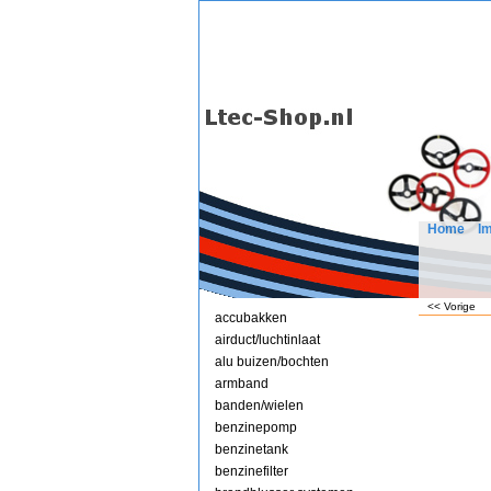
Home
I
<< Vorige
accubakken
airduct/luchtinlaat
alu buizen/bochten
armband
banden/wielen
benzinepomp
benzinetank
benzinefilter