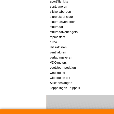
sportfilter kits
startpanelen
stickers/borden
sturen/sportstuur
stuurhuisverkorter
stuurnaaf
stuurnaafverlengers
tripmasters
turbo
Uitlaatdelen
ventilatoren
verlagingsveren
VDO meters
voetsteun-pedalen
wegligging
wielbouten etc.
Siliconeslangen
koppelingen - nippels