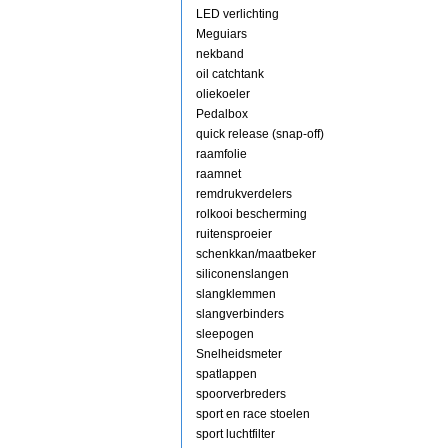
LED verlichting
Meguiars
nekband
oil catchtank
oliekoeler
Pedalbox
quick release (snap-off)
raamfolie
raamnet
remdrukverdelers
rolkooi bescherming
ruitensproeier
schenkkan/maatbeker
siliconenslangen
slangklemmen
slangverbinders
sleepogen
Snelheidsmeter
spatlappen
spoorverbreders
sport en race stoelen
sport luchtfilter