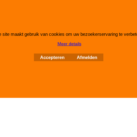
 site maakt gebruik van cookies om uw bezoekerservaring te verbet
Webwinkel gemaakt met
ShopFactory webwinkel
Meer details
software.
Accepteren
Afmelden