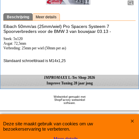
Beschrijving
Meer details
Eibach 50mm/as (25mm/wiel) Pro Spacers Systeem 7
Spoorverbreders voor de BMW 3 van bouwjaar 03.13 -
Steek: 5x120
Asgat: 72,5mm
Verbreding: 25mm per wiel (50mm per as)
Standaard schroefdraad is M14x1,25
IMPROMAXX
L-Tec Shop 2026
Improve Tuning 28 jaar jong
Webwinkel gemaakt met
ShopFactory webwinkel
software.
Deze site maakt gebruik van cookies om uw
bezoekerservaring te verbeteren.
Meer details