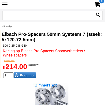
0
<< Vorige
Eibach Pro-Spacers 50mm Systeem 7 (steek:
5x120-72,5mm)
S90-7-25-038*640
Korting op Eibach Pro Spacers Spoorverbreders /
Wheelspacers
€
238.30
214.00
(incl BTW)
€
Koop nu